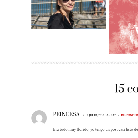
15 
PRINCESA
•
•
8 JULIO, 2010 LAS 6:12
RESPONDER
Era todo muy florido, yo tengo un post casi listo de