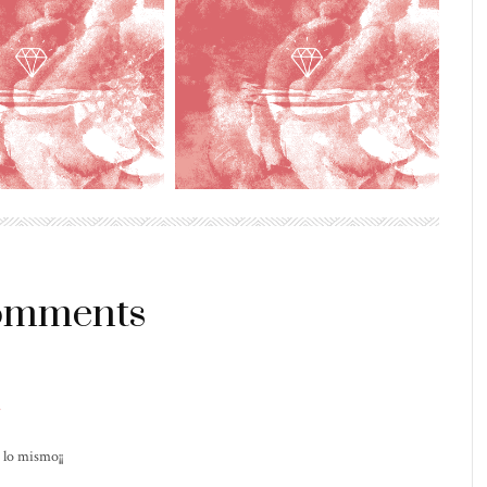
comments
 lo mismo¡¡