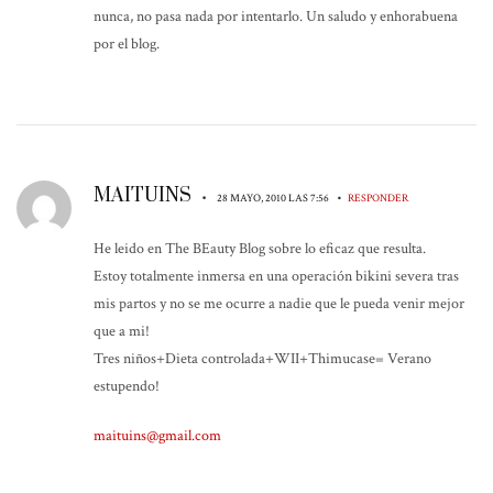
nunca, no pasa nada por intentarlo. Un saludo y enhorabuena
por el blog.
MAITUINS
•
•
28 MAYO, 2010 LAS 7:56
RESPONDER
He leido en The BEauty Blog sobre lo eficaz que resulta.
Estoy totalmente inmersa en una operación bikini severa tras
mis partos y no se me ocurre a nadie que le pueda venir mejor
que a mi!
Tres niños+Dieta controlada+WII+Thimucase= Verano
estupendo!
maituins@gmail.com