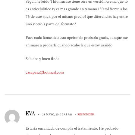
Segun he leido Thiomucase tiene otra en versión crema que tb
es anticelulitico (y es mas grande en tamaño 150 ml frente a los
75 de este stick por el mismo precio) que diferencias hay entre
uno y otro a parte del formato?
Pues nada fantastico esta opcion de probarla gratis, aunque me
animaré a probarla cuando acabe la que estoy usando
Saludos y buen finde!
casapasa@hotmail.com
EVA
•
•
28 MAYO, 2010 LAS 7:11
RESPONDER
Estaría encantada de cumplir el tratamiento. He probado