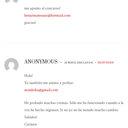
me apunto al concurso!
henarmatesanz@hotmail.com
gracias!
ANONYMOUS
•
•
28 MAYO, 2010 LAS 8:41
RESPONDER
Hola!
Yo también me animo a probar:
mindofia@gmail.com
He probado muchas cremas. Sólo me ha funcionado cuando a la
vez he hecho régimen. Si no yo no he notado mucho cambio.
Saludos!
Carmen