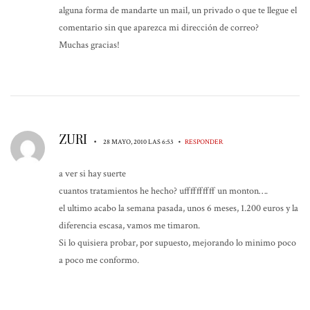
alguna forma de mandarte un mail, un privado o que te llegue el
comentario sin que aparezca mi dirección de correo?
Muchas gracias!
ZURI
•
•
28 MAYO, 2010 LAS 6:53
RESPONDER
a ver si hay suerte
cuantos tratamientos he hecho? uffffffffff un monton….
el ultimo acabo la semana pasada, unos 6 meses, 1.200 euros y la
diferencia escasa, vamos me timaron.
Si lo quisiera probar, por supuesto, mejorando lo minimo poco
a poco me conformo.