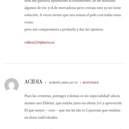
hola me gustaria apuntarme al tratamiento, yo he utilizado
algunos de roc y el de mercadona pero creoqu esto ya no tiene
solución. A veces siento que nos toman el pelo con todas estas
cosas.
pero me comprometo a probarlo y dar mi opinion.
ruben224@terra.es
ACIDIA
•
•
28 MAYO, 2010 LAS 7:11
RESPONDER
Pues las cremitas, potinges y demás es mi especialidad! ahora
mismo uso Elifexir, que estaba justo en oferta 2×1 y aproveché.
El que mejor – creo – que me ha ido es Lipozone que estaban
en dosis individuales.