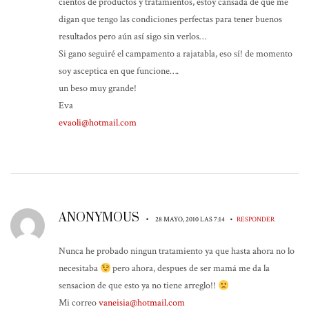
cientos de productos y tratamientos, estoy cansada de que me
digan que tengo las condiciones perfectas para tener buenos
resultados pero aún así sigo sin verlos…
Si gano seguiré el campamento a rajatabla, eso sí! de momento
soy asceptica en que funcione….
un beso muy grande!
Eva
evaoli@hotmail.com
ANONYMOUS
•
•
28 MAYO, 2010 LAS 7:14
RESPONDER
Nunca he probado ningun tratamiento ya que hasta ahora no lo
necesitaba
pero ahora, despues de ser mamá me da la
sensacion de que esto ya no tiene arreglo!!
Mi correo
vaneisia@hotmail.com