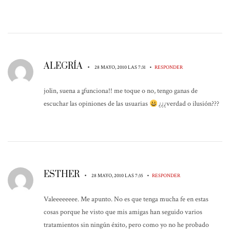
ALEGRÍA
•
•
28 MAYO, 2010 LAS 7:31
RESPONDER
jolin, suena a ¡¡funciona!! me toque o no, tengo ganas de
escuchar las opiniones de las usuarias
¿¿¿verdad o ilusión???
ESTHER
•
•
28 MAYO, 2010 LAS 7:35
RESPONDER
Valeeeeeeee. Me apunto. No es que tenga mucha fe en estas
cosas porque he visto que mis amigas han seguido varios
tratamientos sin ningún éxito, pero como yo no he probado