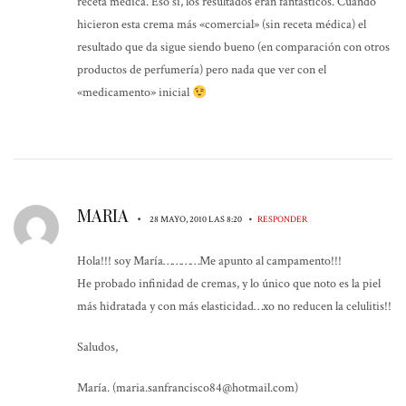
receta médica. Eso sí, los resultados eran fantásticos. Cuando
hicieron esta crema más «comercial» (sin receta médica) el
resultado que da sigue siendo bueno (en comparación con otros
productos de perfumería) pero nada que ver con el
«medicamento» inicial
MARIA
•
•
28 MAYO, 2010 LAS 8:20
RESPONDER
Hola!!! soy María…………Me apunto al campamento!!!
He probado infinidad de cremas, y lo único que noto es la piel
más hidratada y con más elasticidad…xo no reducen la celulitis!!
Saludos,
María. (maria.sanfrancisco84@hotmail.com)