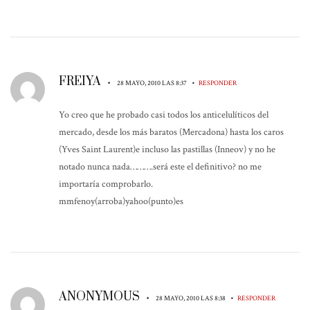
FREIYA
•
•
28 MAYO, 2010 LAS 8:37
RESPONDER
Yo creo que he probado casi todos los anticelulíticos del
mercado, desde los más baratos (Mercadona) hasta los caros
(Yves Saint Laurent)e incluso las pastillas (Inneov) y no he
notado nunca nada……….será este el definitivo? no me
importaría comprobarlo.
mmfenoy(arroba)yahoo(punto)es
ANONYMOUS
•
•
28 MAYO, 2010 LAS 8:38
RESPONDER