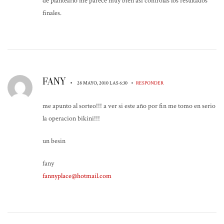
de plantearlo me parece muy bien asi controlas los resultados
finales.
FANY
•
•
28 MAYO, 2010 LAS 6:30
RESPONDER
me apunto al sorteo!!! a ver si este año por fin me tomo en serio
la operacion bikini!!!
un besin
fany
fannyplace@hotmail.com