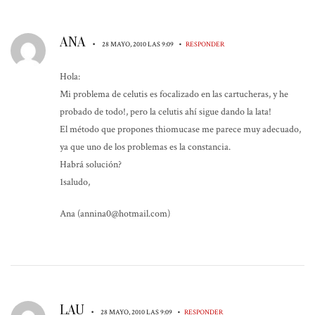
ANA
•
•
28 MAYO, 2010 LAS 9:09
RESPONDER
Hola:
Mi problema de celutis es focalizado en las cartucheras, y he
probado de todo!, pero la celutis ahí sigue dando la lata!
El método que propones thiomucase me parece muy adecuado,
ya que uno de los problemas es la constancia.
Habrá solución?
1saludo,
Ana (annina0@hotmail.com)
LAU
•
•
28 MAYO, 2010 LAS 9:09
RESPONDER