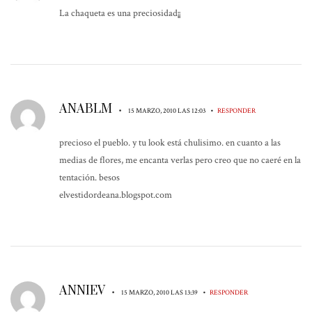
La chaqueta es una preciosidad¡¡
ANABLM
•
•
15 MARZO, 2010 LAS 12:03
RESPONDER
precioso el pueblo. y tu look está chulisimo. en cuanto a las
medias de flores, me encanta verlas pero creo que no caeré en la
tentación. besos
elvestidordeana.blogspot.com
ANNIEV
•
•
15 MARZO, 2010 LAS 13:39
RESPONDER