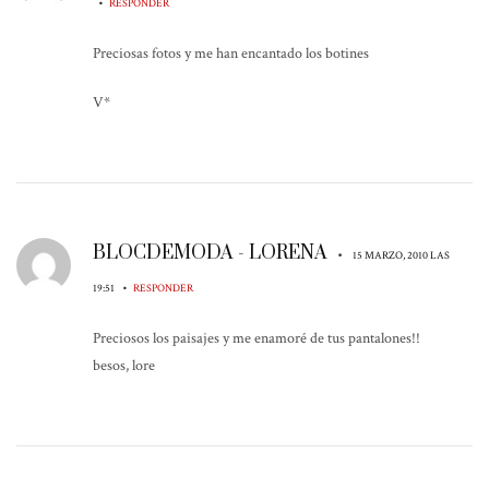
•
RESPONDER
Preciosas fotos y me han encantado los botines
V*
BLOCDEMODA - LORENA
•
15 MARZO, 2010 LAS
•
19:51
RESPONDER
Preciosos los paisajes y me enamoré de tus pantalones!!
besos, lore