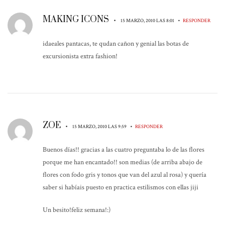
MAKING ICONS
•
•
15 MARZO, 2010 LAS 8:01
RESPONDER
idaeales pantacas, te qudan cañon y genial las botas de
excursionista extra fashion!
ZOE
•
•
15 MARZO, 2010 LAS 9:59
RESPONDER
Buenos días!! gracias a las cuatro preguntaba lo de las flores
porque me han encantado!! son medias (de arriba abajo de
flores con fodo gris y tonos que van del azul al rosa) y quería
saber si habíais puesto en practica estilismos con ellas jiji
Un besito!feliz semana!:)