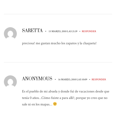
SARETTA
•
•
15 MARZO, 2010 LAS 21:39
RESPONDER
preciosa! me gustan mucho los zapatos y la chaqueta!
ANONYMOUS
•
•
16 MARZO, 2010 LAS 10:09
RESPONDER
Es el pueblo de mi abuela y donde fuí de vacaciones desde que
tenía 0 años…Cómo fuiste a para allí?, porque yo creo que no
sale ni en los mapas…