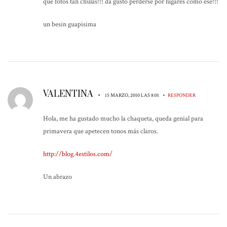
que fotos tan chulas!!! da gusto perderse por lugares como ese!!!
un besin guapisima
VALENTINA
•
•
15 MARZO, 2010 LAS 8:01
RESPONDER
Hola, me ha gustado mucho la chaqueta, queda genial para
primavera que apetecen tonos más claros.
http://blog.4estilos.com/
Un abrazo