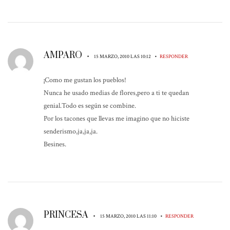
AMPARO
•
•
15 MARZO, 2010 LAS 10:12
RESPONDER
¡Como me gustan los pueblos!
Nunca he usado medias de flores,pero a ti te quedan
genial.Todo es según se combine.
Por los tacones que llevas me imagino que no hiciste
senderismo,ja,ja,ja.
Besines.
PRINCESA
•
•
15 MARZO, 2010 LAS 11:10
RESPONDER