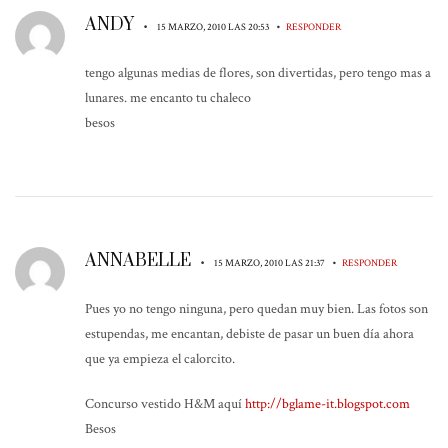
ANDY
•
•
15 MARZO, 2010 LAS 20:53
RESPONDER
tengo algunas medias de flores, son divertidas, pero tengo mas a
lunares. me encanto tu chaleco
besos
ANNABELLE
•
•
15 MARZO, 2010 LAS 21:37
RESPONDER
Pues yo no tengo ninguna, pero quedan muy bien. Las fotos son
estupendas, me encantan, debiste de pasar un buen día ahora
que ya empieza el calorcito.
Concurso vestido H&M aquí
http://bglame-it.blogspot.com
Besos