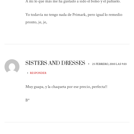
A mi lo que más me ha gustado a sido el bolso y el pañuelo.
Yo todavía no tengo nada de Primark, pero igual lo remedio
pronto, je, je,
SISTERS AND DRESSES
•
25 FEBRERO, 2010 LAS 9:03
•
RESPONDER
Muy guapa, y la chaqueta por ese precio, perfecta!!
B*