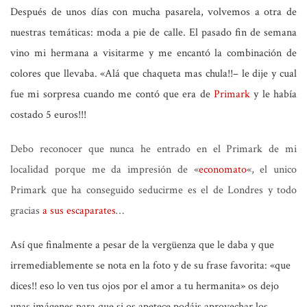
Después de unos días con mucha pasarela, volvemos a otra de
nuestras temáticas: moda a pie de calle. El pasado fin de semana
vino mi hermana a visitarme y
me encantó la combinación de
colores que llevaba
.
«Alá que chaqueta mas chula!!
– le dije y cual
fue mi sorpresa cuando me contó que era de
Primark
y le había
costado
5 euros
!!!
Debo reconocer que nunca he entrado en el
Primark
de mi
localidad porque me da impresión de
«
economato
«
, el unico
Primark
que ha conseguido seducirme es el de Londres y todo
gracias
a sus escaparates
…
Así que finalmente a pesar de la vergüenza que le daba y que
irremediablemente se nota en la foto y de su frase favorita:
«que
dices!! eso lo ven tus ojos por el amor a tu hermanita»
os dejo
unas imágenes para que si os apetece podáis aprovechar los