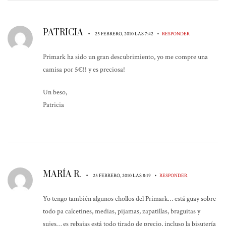
PATRICIA
•
•
25 FEBRERO, 2010 LAS 7:42
RESPONDER
Primark ha sido un gran descubrimiento, yo me compre una
camisa por 5€!! y es preciosa!
Un beso,
Patricia
MARÍA R.
•
•
25 FEBRERO, 2010 LAS 8:19
RESPONDER
Yo tengo también algunos chollos del Primark… está guay sobre
todo pa calcetines, medias, pijamas, zapatillas, braguitas y
sujes… es rebajas está todo tirado de precio, incluso la bisutería