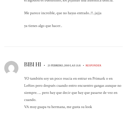
el algodón es buenísimo, los pijamas una autentica delicia.
Me parece increible, que no hayas entrado..!!..jajja
ya tienes algo que hacer..
BIBI HI
•
•
25 FEBRERO, 2010 LAS 13:31
RESPONDER
YO también soy un poco reacia en entrar en Primark o en
Lefties pero después cuando entro encuentro gangas aunque no
siempre….. pero hay que decir que hay que pasarse de vez en
cuando.
VA muy guapa tu hermana, me gusta su look