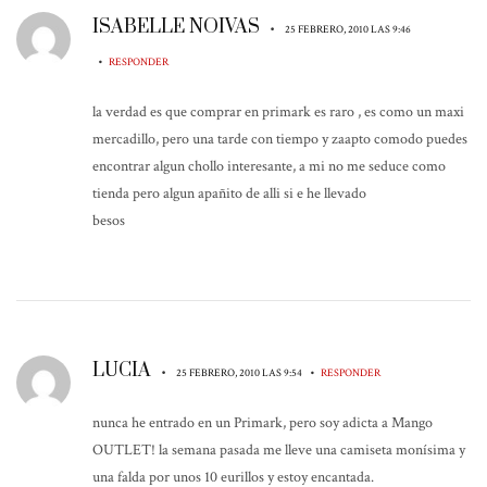
ISABELLE NOIVAS
•
25 FEBRERO, 2010 LAS 9:46
•
RESPONDER
la verdad es que comprar en primark es raro , es como un maxi
mercadillo, pero una tarde con tiempo y zaapto comodo puedes
encontrar algun chollo interesante, a mi no me seduce como
tienda pero algun apañito de alli si e he llevado
besos
LUCIA
•
•
25 FEBRERO, 2010 LAS 9:54
RESPONDER
nunca he entrado en un Primark, pero soy adicta a Mango
OUTLET! la semana pasada me lleve una camiseta monísima y
una falda por unos 10 eurillos y estoy encantada.