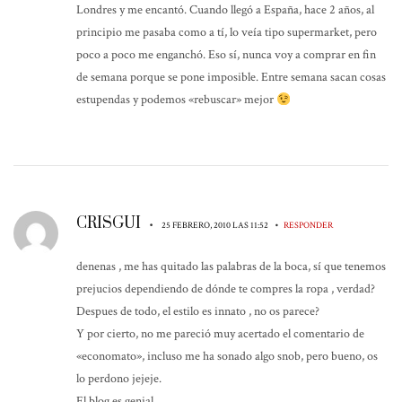
Londres y me encantó. Cuando llegó a España, hace 2 años, al
principio me pasaba como a tí, lo veía tipo supermarket, pero
poco a poco me enganchó. Eso sí, nunca voy a comprar en fin
de semana porque se pone imposible. Entre semana sacan cosas
estupendas y podemos «rebuscar» mejor
CRISGUI
•
•
25 FEBRERO, 2010 LAS 11:52
RESPONDER
denenas , me has quitado las palabras de la boca, sí que tenemos
prejucios dependiendo de dónde te compres la ropa , verdad?
Despues de todo, el estilo es innato , no os parece?
Y por cierto, no me pareció muy acertado el comentario de
«economato», incluso me ha sonado algo snob, pero bueno, os
lo perdono jejeje.
El blog es genial.