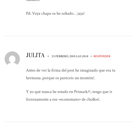
Pd: Vaya chapa os he soltado… jaja!
JULITA
•
•
25 FEBRERO, 2010 LAS 20:18
RESPONDER
Antes de ver la firma del post he imaginado que era tu
hermana..porque os pareceis un montón!.
Y yo qué nunca he estado en Primark?!, tengo que ir
forzosamente a ese «economato» de chollos!.