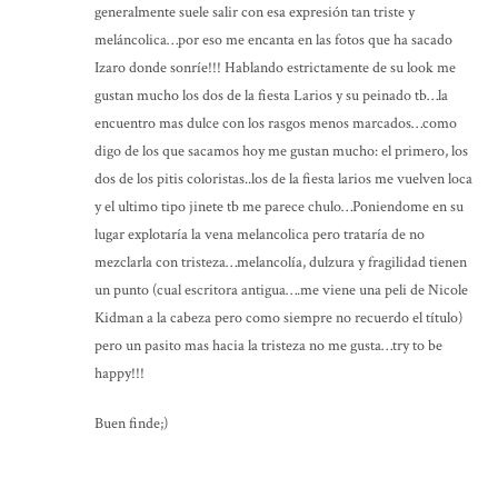
generalmente suele salir con esa expresión tan triste y
meláncolica…por eso me encanta en las fotos que ha sacado
Izaro donde sonríe!!! Hablando estrictamente de su look me
gustan mucho los dos de la fiesta Larios y su peinado tb…la
encuentro mas dulce con los rasgos menos marcados…como
digo de los que sacamos hoy me gustan mucho: el primero, los
dos de los pitis coloristas..los de la fiesta larios me vuelven loca
y el ultimo tipo jinete tb me parece chulo…Poniendome en su
lugar explotaría la vena melancolica pero trataría de no
mezclarla con tristeza…melancolía, dulzura y fragilidad tienen
un punto (cual escritora antigua….me viene una peli de Nicole
Kidman a la cabeza pero como siempre no recuerdo el título)
pero un pasito mas hacia la tristeza no me gusta…try to be
happy!!!
Buen finde;)