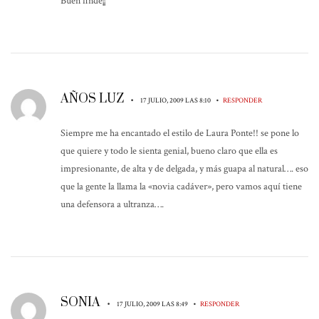
Buen finde¡¡
AÑOS LUZ
•
•
17 JULIO, 2009 LAS 8:10
RESPONDER
Siempre me ha encantado el estilo de Laura Ponte!! se pone lo
que quiere y todo le sienta genial, bueno claro que ella es
impresionante, de alta y de delgada, y más guapa al natural…. eso
que la gente la llama la «novia cadáver», pero vamos aquí tiene
una defensora a ultranza….
SONIA
•
•
17 JULIO, 2009 LAS 8:49
RESPONDER