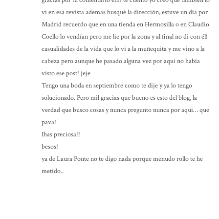
gracias por tu comentario eh!! te cuento yo creo que también lo
vi en esa revista ademas busqué la dirección, estuve un día por
Madrid recuerdo que en una tienda en Hermosilla o en Claudio
Coello lo vendían pero me lie por la zona y al final no di con él!
casualidades de la vida que lo vi a la muñequita y me vino a la
cabeza pero aunque he pasado alguna vez por aqui no había
visto ese post! jeje
Tengo una boda en septiembre como te dije y ya lo tengo
solucionado. Pero mil gracias que bueno es esto del blog, la
verdad que busco cosas y nunca pregunto nunca por aqui… que
pava!
Ibas preciosa!!
besos!
ya de Laura Ponte no te digo nada porque menudo rollo te he
metido..