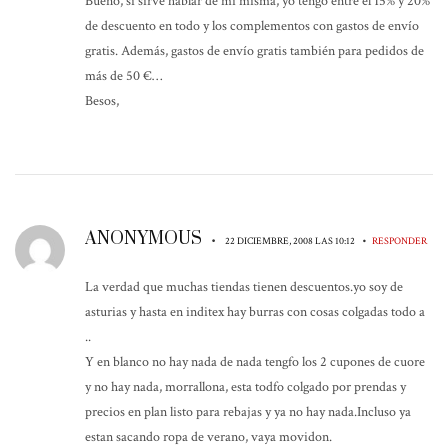
Bueno, si sirve hablar de mi misma, yo tengo entre el 15% y 20%
de descuento en todo y los complementos con gastos de envío
gratis. Además, gastos de envío gratis también para pedidos de
más de 50 €…
Besos,
ANONYMOUS
•
•
22 DICIEMBRE, 2008 LAS 10:12
RESPONDER
La verdad que muchas tiendas tienen descuentos.yo soy de
asturias y hasta en inditex hay burras con cosas colgadas todo a
..
Y en blanco no hay nada de nada tengfo los 2 cupones de cuore
y no hay nada, morrallona, esta todfo colgado por prendas y
precios en plan listo para rebajas y ya no hay nada.Incluso ya
estan sacando ropa de verano, vaya movidon.