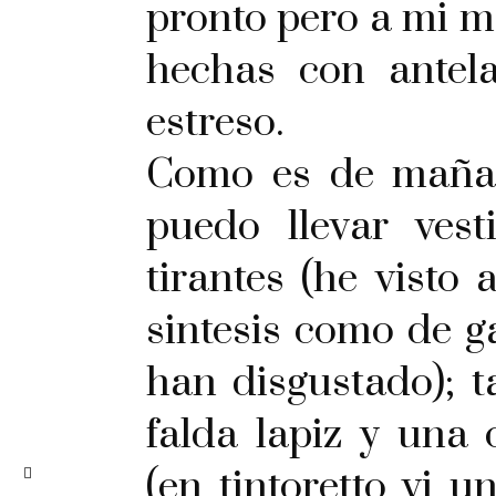
pronto pero a mi me
hechas con antel
estreso.
Como es de mañan
puedo llevar vest
tirantes (he visto
sintesis como de 
han disgustado); 
falda lapiz y una
(en tintoretto vi 