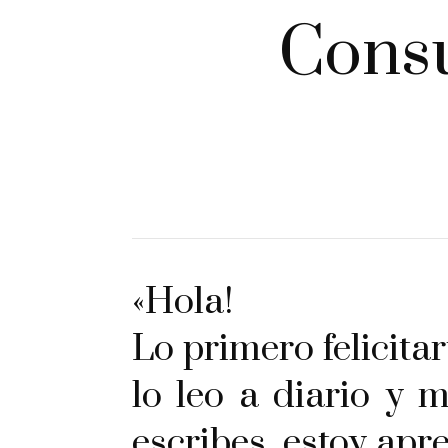
Consu
«
Hola!
Lo primero felicita
lo leo a diario y 
escribes, estoy ap