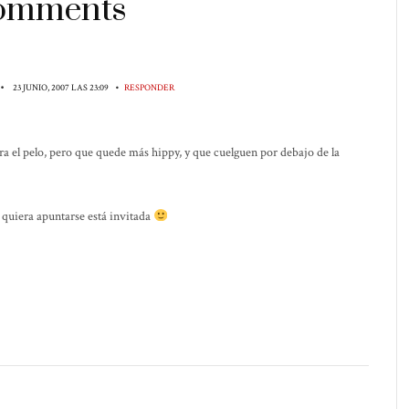
omments
•
•
23 JUNIO, 2007 LAS 23:09
RESPONDER
a el pelo, pero que quede más hippy, y que cuelguen por debajo de la
n quiera apuntarse está invitada