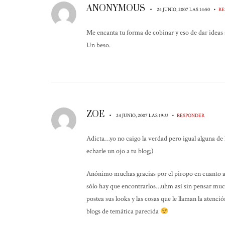
ANONYMOUS
•
•
24 JUNIO, 2007 LAS 14:50
RE
Me encanta tu forma de cobinar y eso de dar ideas a
Un beso.
ZOE
•
•
24 JUNIO, 2007 LAS 19:33
RESPONDER
Adicta…yo no caigo la verdad pero igual alguna de 
echarle un ojo a tu blog;)
Anónimo muchas gracias por el piropo en cuanto a l
sólo hay que encontrarlos…uhm así sin pensar much
postea sus looks y las cosas que le llaman la atenc
blogs de temática parecida