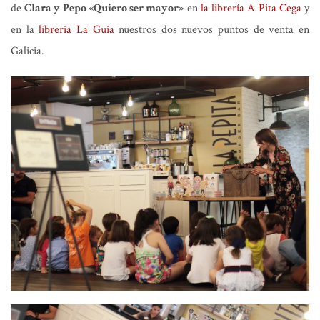
de
Clara y Pepo «Quiero ser mayor»
en
la librería A Pita Cega
y
en la
librería La Guía
nuestros dos nuevos puntos de venta en
Galicia.