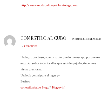
http://www.modaonlinegelolasvintage.com
CON ESTILO AL CUBO
•
17 OCTUBRE, 2013 LAS 19:40
•
RESPONDER
Un lugar precioso, yo en cuanto puedo me escapo porque me
encanta, sobre todo los días que está despejado, tiene unas
vistas preciosas.
Un look genial para el lugar ;))
Besitos
conestiloalcubo Blog
//
Bloglovin’