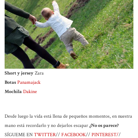
Short y jersey
Zara
Botas
Panamajack
Mochila
Dakine
Desde luego la vida está llena de pequeños momentos, en nuestra
mano está recordarlo y no dejarlos escapar
¿No os parece?
SÍGUEME EN
TWITTER
//
FACEBOOK
//
PINTEREST/
/