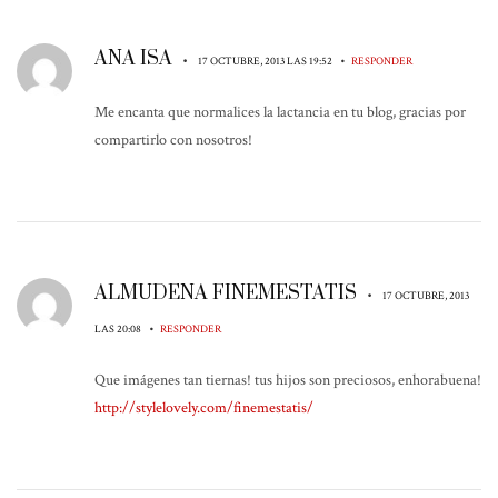
ANA ISA
•
•
17 OCTUBRE, 2013 LAS 19:52
RESPONDER
Me encanta que normalices la lactancia en tu blog, gracias por
compartirlo con nosotros!
ALMUDENA FINEMESTATIS
•
17 OCTUBRE, 2013
•
LAS 20:08
RESPONDER
Que imágenes tan tiernas! tus hijos son preciosos, enhorabuena!
http://stylelovely.com/finemestatis/