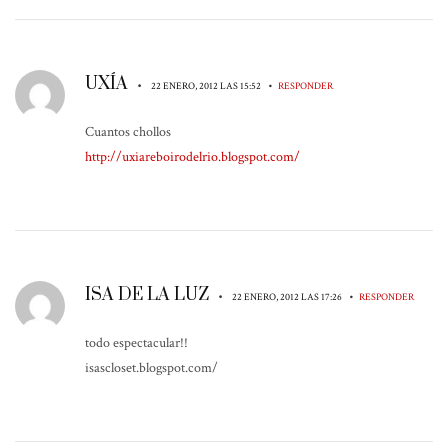
UXÍA
•
•
22 ENERO, 2012 LAS 15:52
RESPONDER
Cuantos chollos
http://uxiareboirodelrio.blogspot.com/
ISA DE LA LUZ
•
•
22 ENERO, 2012 LAS 17:26
RESPONDER
todo espectacular!!
isascloset.blogspot.com/