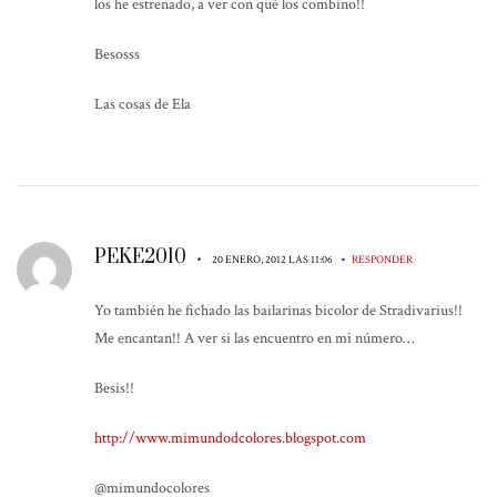
los he estrenado, a ver con qué los combino!!
Besosss
Las cosas de Ela
PEKE2010
•
•
20 ENERO, 2012 LAS 11:06
RESPONDER
Yo también he fichado las bailarinas bicolor de Stradivarius!!
Me encantan!! A ver si las encuentro en mi número…
Besis!!
http://www.mimundodcolores.blogspot.com
@mimundocolores