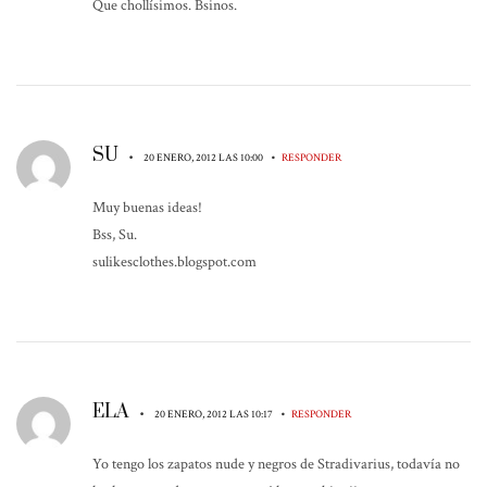
Que chollísimos. Bsinos.
SU
•
•
20 ENERO, 2012 LAS 10:00
RESPONDER
Muy buenas ideas!
Bss, Su.
sulikesclothes.blogspot.com
ELA
•
•
20 ENERO, 2012 LAS 10:17
RESPONDER
Yo tengo los zapatos nude y negros de Stradivarius, todavía no