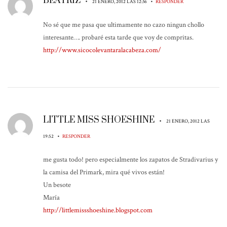
BEATRIZ
•
•
21 ENERO, 2012 LAS 12:36
RESPONDER
No sé que me pasa que ultimamente no cazo ningun chollo
interesante…. probaré esta tarde que voy de compritas.
http://www.sicocolevantaralacabeza.com/
LITTLE MISS SHOESHINE
•
21 ENERO, 2012 LAS
•
19:52
RESPONDER
me gusta todo! pero especialmente los zapatos de Stradivarius y
la camisa del Primark, mira qué vivos están!
Un besote
María
http://littlemissshoeshine.blogspot.com