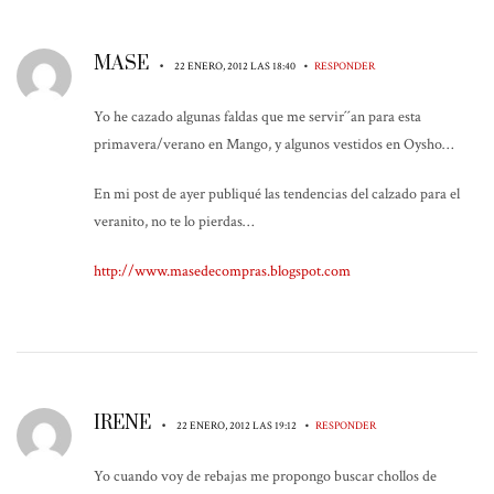
MASE
•
•
22 ENERO, 2012 LAS 18:40
RESPONDER
Yo he cazado algunas faldas que me servir´´an para esta
primavera/verano en Mango, y algunos vestidos en Oysho…
En mi post de ayer publiqué las tendencias del calzado para el
veranito, no te lo pierdas…
http://www.masedecompras.blogspot.com
IRENE
•
•
22 ENERO, 2012 LAS 19:12
RESPONDER
Yo cuando voy de rebajas me propongo buscar chollos de