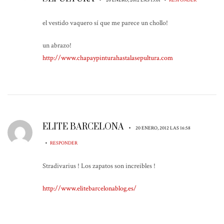
20 ENERO, 2012 LAS 15:01
RESPONDER
el vestido vaquero sí que me parece un chollo!
un abrazo!
http://www.chapaypinturahastalasepultura.com
ELITE BARCELONA
•
20 ENERO, 2012 LAS 16:58
•
RESPONDER
Stradivarius ! Los zapatos son increibles !
http://www.elitebarcelonablog.es/