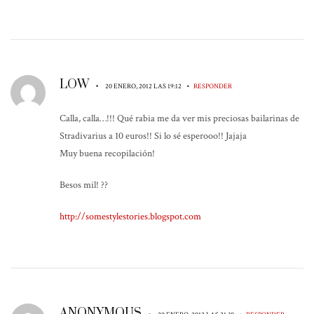
LOW
•
•
20 ENERO, 2012 LAS 19:12
RESPONDER
Calla, calla…!!! Qué rabia me da ver mis preciosas bailarinas de
Stradivarius a 10 euros!! Si lo sé esperooo!! Jajaja
Muy buena recopilación!
Besos mil! ??
http://somestylestories.blogspot.com
ANONYMOUS