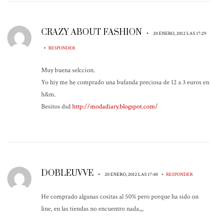
CRAZY ABOUT FASHION
•
20 ENERO, 2012 LAS 17:29
•
RESPONDER
Muy buena selccion.
Yo hiy me he comprado una bufanda preciosa de 12 a 3 euros en
h&m.
Besitos dsd
http://modadiary.blogspot.com/
DOBLEUVVE
•
•
20 ENERO, 2012 LAS 17:40
RESPONDER
He comprado algunas cositas al 50% pero porque ha sido on
line, en las tiendas no encuentro nada,,,