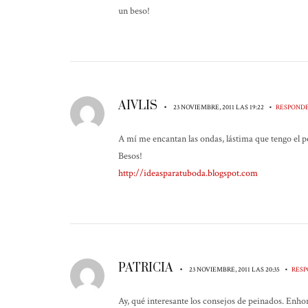
un beso!
AIVLIS
•
•
23 NOVIEMBRE, 2011 LAS 19:22
RESPOND
A mí me encantan las ondas, lástima que tengo el p
Besos!
http://ideasparatuboda.blogspot.com
PATRICIA
•
•
23 NOVIEMBRE, 2011 LAS 20:35
RES
Ay, qué interesante los consejos de peinados. Enh