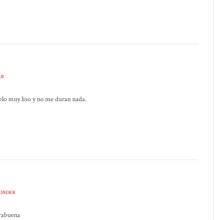
ER
elo muy liso y no me duran nada.
PONDER
orabuena