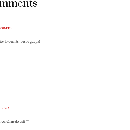
omments
SPONDER
te lo demás. besos guapa!!!
PONDER
 cortármelo asíi ^^