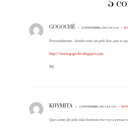
5 c
GOGOCHÉ
•
•
23 NOVIEMBRE, 2011 LAS 11:41
RE
Personalmente…donde estés un pelo liso, que se qui
http://www.gogoche.blogspot.com
MJ
KHYMITA
•
•
23 NOVIEMBRE, 2011 LAS 15:11
RES
Que cortes de pelo más bonitoss me voy a pensar si