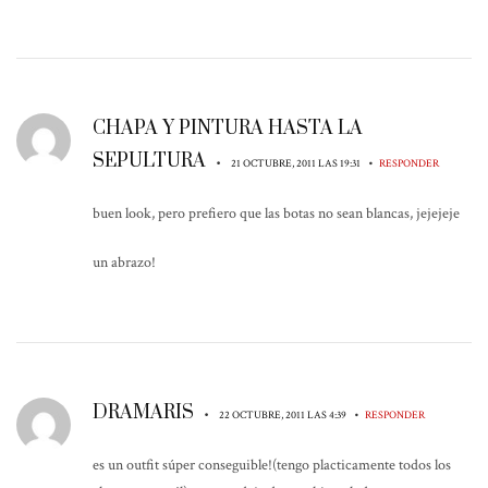
CHAPA Y PINTURA HASTA LA
SEPULTURA
•
•
21 OCTUBRE, 2011 LAS 19:31
RESPONDER
buen look, pero prefiero que las botas no sean blancas, jejejeje
un abrazo!
DRAMARIS
•
•
22 OCTUBRE, 2011 LAS 4:39
RESPONDER
es un outfit súper conseguible!(tengo placticamente todos los