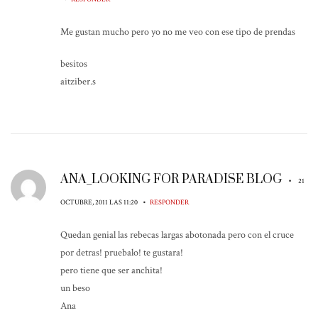
Me gustan mucho pero yo no me veo con ese tipo de prendas
besitos
aitziber.s
ANA_LOOKING FOR PARADISE BLOG
•
21
•
OCTUBRE, 2011 LAS 11:20
RESPONDER
Quedan genial las rebecas largas abotonada pero con el cruce
por detras! pruebalo! te gustara!
pero tiene que ser anchita!
un beso
Ana