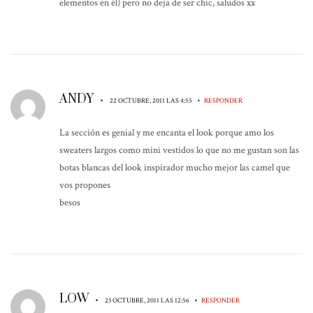
elementos en él) pero no deja de ser chic, saludos xx
ANDY
•
•
22 OCTUBRE, 2011 LAS 4:55
RESPONDER
La sección es genial y me encanta el look porque amo los
sweaters largos como mini vestidos lo que no me gustan son las
botas blancas del look inspirador mucho mejor las camel que
vos propones
besos
LOW
•
•
23 OCTUBRE, 2011 LAS 12:56
RESPONDER