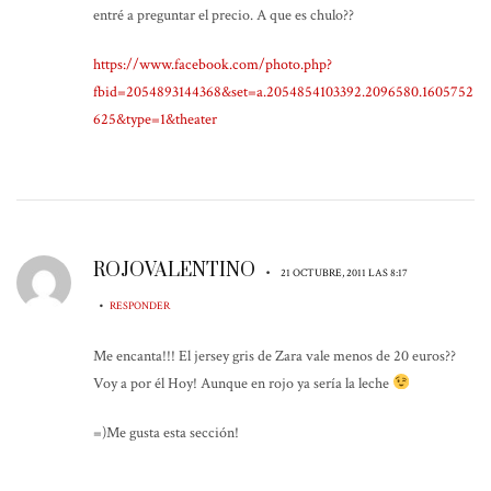
entré a preguntar el precio. A que es chulo??
https://www.facebook.com/photo.php?
fbid=2054893144368&set=a.2054854103392.2096580.1605752
625&type=1&theater
ROJOVALENTINO
•
21 OCTUBRE, 2011 LAS 8:17
•
RESPONDER
Me encanta!!! El jersey gris de Zara vale menos de 20 euros??
Voy a por él Hoy! Aunque en rojo ya sería la leche
=)Me gusta esta sección!