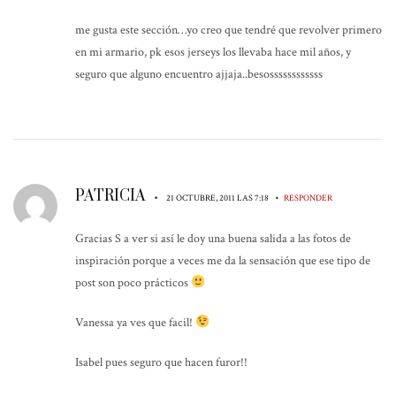
me gusta este sección…yo creo que tendré que revolver primero
en mi armario, pk esos jerseys los llevaba hace mil años, y
seguro que alguno encuentro ajjaja..besossssssssssss
PATRICIA
•
•
21 OCTUBRE, 2011 LAS 7:18
RESPONDER
Gracias S a ver si así le doy una buena salida a las fotos de
inspiración porque a veces me da la sensación que ese tipo de
post son poco prácticos
Vanessa ya ves que facil!
Isabel pues seguro que hacen furor!!