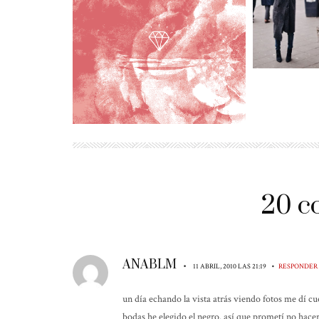
20 c
ANABLM
•
•
11 ABRIL, 2010 LAS 21:19
RESPONDER
un día echando la vista atrás viendo fotos me dí cue
bodas he elegido el negro. así que prometí no hace