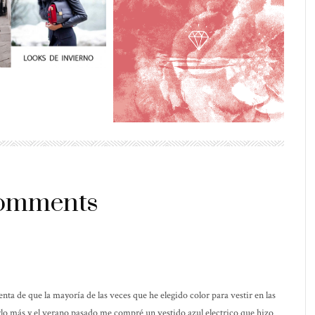
omments
nta de que la mayoría de las veces que he elegido color para vestir en las
rlo más y el verano pasado me compré un vestido azul electrico que hizo