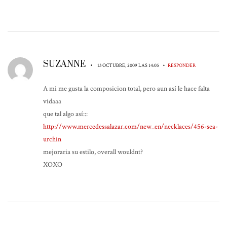
SUZANNE
•
•
13 OCTUBRE, 2009 LAS 14:05
RESPONDER
A mi me gusta la composicion total, pero aun así le hace falta
vidaaa
que tal algo así:::
http://www.mercedessalazar.com/new_en/necklaces/456-sea-
urchin
mejoraria su estilo, overall wouldnt?
XOXO