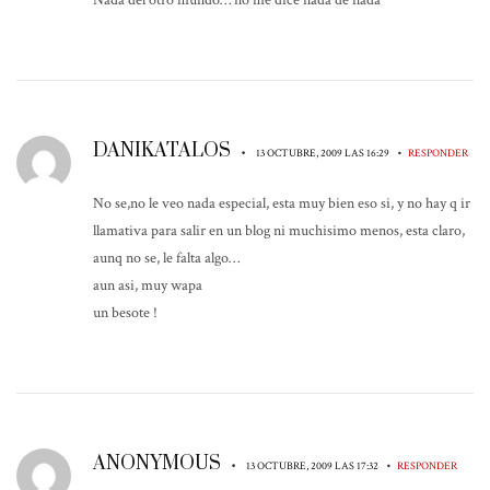
Nada del otro mundo… no me dice nada de nada
DANIKATALOS
•
•
13 OCTUBRE, 2009 LAS 16:29
RESPONDER
No se,no le veo nada especial, esta muy bien eso si, y no hay q ir
llamativa para salir en un blog ni muchisimo menos, esta claro,
aunq no se, le falta algo…
aun asi, muy wapa
un besote !
ANONYMOUS
•
•
13 OCTUBRE, 2009 LAS 17:32
RESPONDER