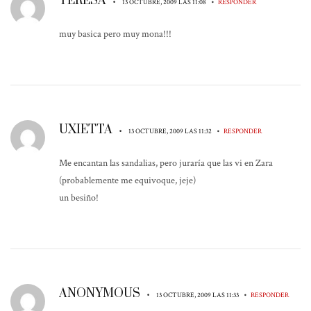
TERESA
•
•
13 OCTUBRE, 2009 LAS 11:08
RESPONDER
muy basica pero muy mona!!!
UXIETTA
•
•
13 OCTUBRE, 2009 LAS 11:32
RESPONDER
Me encantan las sandalias, pero juraría que las vi en Zara
(probablemente me equivoque, jeje)
un besiño!
ANONYMOUS
•
•
13 OCTUBRE, 2009 LAS 11:33
RESPONDER