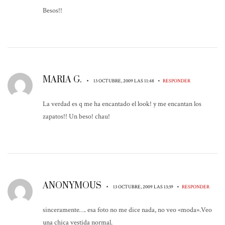
Besos!!
MARIA G.
•
•
13 OCTUBRE, 2009 LAS 11:48
RESPONDER
La verdad es q me ha encantado el look! y me encantan los
zapatos!! Un beso! chau!
ANONYMOUS
•
•
13 OCTUBRE, 2009 LAS 13:39
RESPONDER
sinceramente…. esa foto no me dice nada, no veo «moda».Veo
una chica vestida normal.