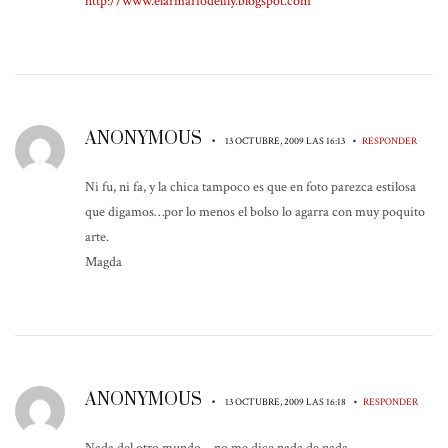
http://www.elarmariodelily.blogspot.com
ANONYMOUS
•
•
13 OCTUBRE, 2009 LAS 16:13
RESPONDER
Ni fu, ni fa, y la chica tampoco es que en foto parezca estilosa
que digamos…por lo menos el bolso lo agarra con muy poquito
arte.
Magda
ANONYMOUS
•
•
13 OCTUBRE, 2009 LAS 16:18
RESPONDER