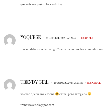
que más me gustan las sandalias
YOQUESE
•
•
13 OCTUBRE, 2009 LAS 21:46
RESPONDER
Las sandalias son de mango?? Se parecen mucho a unas de zara
TRENDY GIRL
•
•
13 OCTUBRE, 2009 LAS 23:30
RESPONDER
yo creo que va muy mona
casual pero arreglada
trendywave.blogspot.com