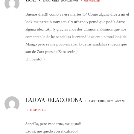
ZOE
•
•
13 OCTUBRE, 2009 LAS 9:08
RESPONDER
Buenos dias!!! como va ese martes 13? Como alguna dice a mi el
look me pareció muy actual y urbano y pensé que podía daros
alguna idea…Ah!!y gracias a los dos ultimos anónimos que nos
comentan lo de las sandalias le entendí que era un total look de
Mango pero se me pudo escapar lo de las sandalias si decis que
son de Zara pues de Zara serán;)
Un besito!:)
LAJOYADELACORONA
•
13 OCTUBRE, 2009 LAS 9:20
•
RESPONDER
Sencilla, pero moderna, me gusta!!
Eso sí, me quedo con el calzado!