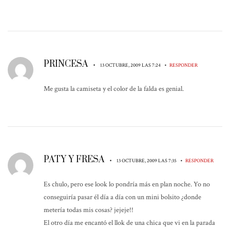
PRINCESA
•
•
13 OCTUBRE, 2009 LAS 7:24
RESPONDER
Me gusta la camiseta y el color de la falda es genial.
PATY Y FRESA
•
•
13 OCTUBRE, 2009 LAS 7:35
RESPONDER
Es chulo, pero ese look lo pondría más en plan noche. Yo no
conseguiría pasar él día a día con un mini bolsito ¿donde
metería todas mis cosas? jejeje!!
El otro día me encantó el llok de una chica que vi en la parada