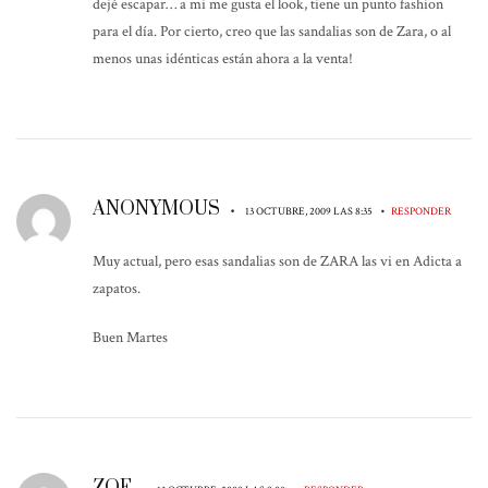
dejé escapar… a mi me gusta el look, tiene un punto fashion
para el día. Por cierto, creo que las sandalias son de Zara, o al
menos unas idénticas están ahora a la venta!
ANONYMOUS
•
•
13 OCTUBRE, 2009 LAS 8:35
RESPONDER
Muy actual, pero esas sandalias son de ZARA las vi en Adicta a
zapatos.
Buen Martes