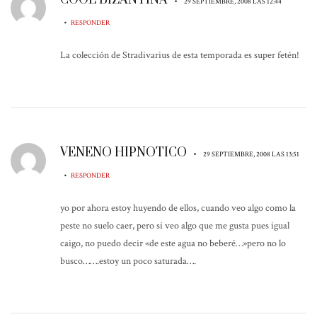
COOL BIZANTINA
•
29 SEPTIEMBRE, 2008 LAS 12:44
•
RESPONDER
La colección de Stradivarius de esta temporada es super fetén!
VENENO HIPNOTICO
•
29 SEPTIEMBRE, 2008 LAS 13:51
•
RESPONDER
yo por ahora estoy huyendo de ellos, cuando veo algo como la
peste no suelo caer, pero si veo algo que me gusta pues igual
caigo, no puedo decir «de este agua no beberé…»pero no lo
busco…….estoy un poco saturada….