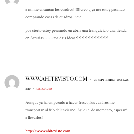
a mi me encantan los cuadros!!!!!!creo q ya me estoy pasando
comprando cosas de cuadros…jeje….
por cierto estoy pensando en abrir una franquicia o una tienda
en Asturias……….me dais ideas??????????????????????
WWW.AHITEVISTO.COM
•
29 SEPTIEMBRE, 2008 LAS
•
8:20
RESPONDER
Aunque ya ha empezado a hacer fresco, los cuadros me
transportan al frío del invierno. Así que, de momento, esperaré
a llevarlos!
http://www.ahitevisto.com