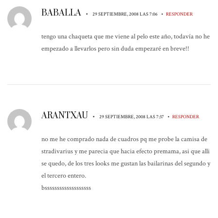
BABALLA
•
•
29 SEPTIEMBRE, 2008 LAS 7:06
RESPONDER
tengo una chaqueta que me viene al pelo este año, todavía no he
empezado a llevarlos pero sin duda empezaré en breve!!
ARANTXAU
•
•
29 SEPTIEMBRE, 2008 LAS 7:37
RESPONDER
no me he comprado nada de cuadros pq me probe la camisa de
stradivarius y me parecia que hacia efecto premama, asi que alli
se quedo, de los tres looks me gustan las bailarinas del segundo y
el tercero entero.
bsssssssssssssssssss