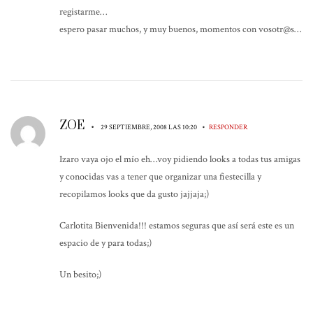
registarme…
espero pasar muchos, y muy buenos, momentos con vosotr@s…
ZOE
•
•
29 SEPTIEMBRE, 2008 LAS 10:20
RESPONDER
Izaro vaya ojo el mío eh…voy pidiendo looks a todas tus amigas
y conocidas vas a tener que organizar una fiestecilla y
recopilamos looks que da gusto jajjaja;)
Carlotita Bienvenida!!! estamos seguras que así será este es un
espacio de y para todas;)
Un besito;)