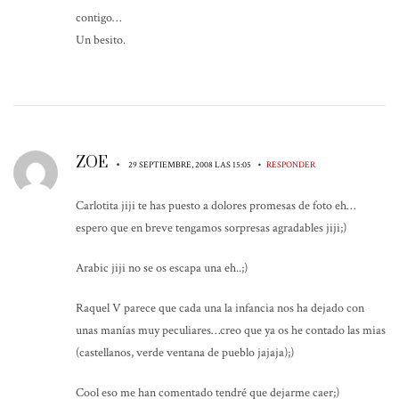
contigo…
Un besito.
ZOE
•
•
29 SEPTIEMBRE, 2008 LAS 15:05
RESPONDER
Carlotita jiji te has puesto a dolores promesas de foto eh…
espero que en breve tengamos sorpresas agradables jiji;)
Arabic jiji no se os escapa una eh..;)
Raquel V parece que cada una la infancia nos ha dejado con
unas manías muy peculiares…creo que ya os he contado las mias
(castellanos, verde ventana de pueblo jajaja);)
Cool eso me han comentado tendré que dejarme caer;)