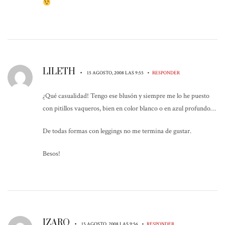
LILETH
•
•
15 AGOSTO, 2008 LAS 9:55
RESPONDER
¿Qué casualidad! Tengo ese blusón y siempre me lo he puesto
con pitillos vaqueros, bien en color blanco o en azul profundo…
De todas formas con leggings no me termina de gustar.
Besos!
IZARO
•
•
15 AGOSTO, 2008 LAS 9:56
RESPONDER