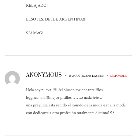
RELAJADO!
BESOTES, DESDE ARGENTINA!!!
SA! MAG!
ANONYMOUS
•
•
15 AGOSTO, 2008 LAS 18:54
RESPONDER
Hola soy nueva!!!!!!!el bluson me encanta!!!los
leggins….no!!!mejor pitillos………o nada jeje…
una pregunta esta reñido el mundo de la moda e ir a la moda
con dedicarte a otra profesión totalmente distinta????