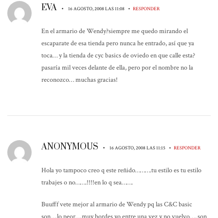
EVA
•
•
16 AGOSTO, 2008 LAS 11:08
RESPONDER
En el armario de Wendy?siempre me quedo mirando el
escaparate de esa tienda pero nunca he entrado, así que ya
toca… y la tienda de cyc basics de oviedo en que calle esta?
pasaría mil veces delante de ella, pero por el nombre no la
reconozco… muchas gracias!
ANONYMOUS
•
•
16 AGOSTO, 2008 LAS 11:15
RESPONDER
Hola yo tampoco creo q este reñido……….tu estilo es tu estilo
trabajes o no…….!!!!en lo q sea…….
Buufff vete mejor al armario de Wendy pq las C&C basic
son….lo peor….muy bordes yo entre una vez y no vuelvo…..son