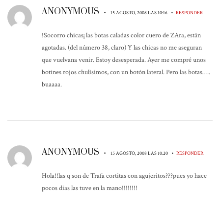
ANONYMOUS
•
•
15 AGOSTO, 2008 LAS 10:16
RESPONDER
!Socorro chicas¡ las botas caladas color cuero de ZAra, están
agotadas. (del número 38, claro) Y las chicas no me aseguran
que vuelvana venir. Estoy desesperada. Ayer me compré unos
botines rojos chulísimos, con un botón lateral. Pero las botas…..
buaaaa.
ANONYMOUS
•
•
15 AGOSTO, 2008 LAS 10:20
RESPONDER
Hola!!las q son de Trafa cortitas con agujeritos???pues yo hace
pocos dias las tuve en la mano!!!!!!!!