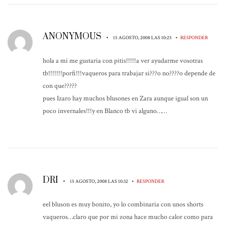
ANONYMOUS
•
•
15 AGOSTO, 2008 LAS 10:25
RESPONDER
hola a mi me gustaria con pitis!!!!!a ver ayudarme vosotras
tb!!!!!!!porfi!!!vaqueros para trabajar si???o no????o depende de
con que?????
pues Izaro hay muchos blusones en Zara aunque igual son un
poco invernales!!!y en Blanco tb vi alguno……
DRI
•
•
15 AGOSTO, 2008 LAS 10:32
RESPONDER
eel bluson es muy bonito, yo lo combinaria con unos shorts
vaqueros…claro que por mi zona hace mucho calor como para