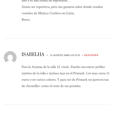
uno y es una forma de expresarse…
Siento ser repetitiva, pero me gustaría saber donde venden
vestidos de Mónica Cordera en Gijón.
Besos.
ISABELHA
•
•
15 AGOSTO, 2008 LAS 21:29
RESPONDER
Para la Arantxa de la talla 42 «real». Puedes encontrar pitillos
justitos de tu talla e incluso mas en el Primark. Los mas caros 13
euros y en varios colores. Y para ser de Primark no parecen tan
de «baratillo» como el resto de sus prendas.