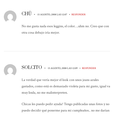
CHÚ
•
•
15 AGOSTO, 2008 LAS 12:07
RESPONDER
No me gusta nada esos leggins, el color….uhm no. Creo que con
otra cosa debajo iría mejor.
SOLCITO
•
•
15 AGOSTO, 2008 LAS 12:09
RESPONDER
La verdad que vería mejor el look con unos jeans azules
gastados, como está es demasiado violeta para mi gusto, igual va
muy linda, no me malinterpreten.
Chicas les puedo pedir ayuda? Tengo publicadas unas fotos y no
puedo decidir qué ponerme para mi cumpleaños.. no me darían