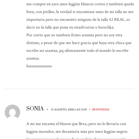
me compre en zara unos leggins blancos cortos y tambien queda
bien, con pitillos, la verdad si encontrase unos de mi talla no me
importaria pero no encuentro ninguno de la talla 42 REAL, es
decir no la talla que pone en stradivarius o berschka.
Por cierto que yo tambien firmo arantxa pero no soy otra
distinta, a pesar de que me hace gracia que haya otra chica que
escribe asi arantxa, pq ultimamente todo el mundo lo escribe
arantza.
bsssssssssssssss
SONIA
•
•
15 AGOSTO, 2008 LAS 13:49
RESPONDER
A mi me encanta el bluson que lleva, pero no lo llevaria con
leggins morados, me decantaria más por unos leggins negros