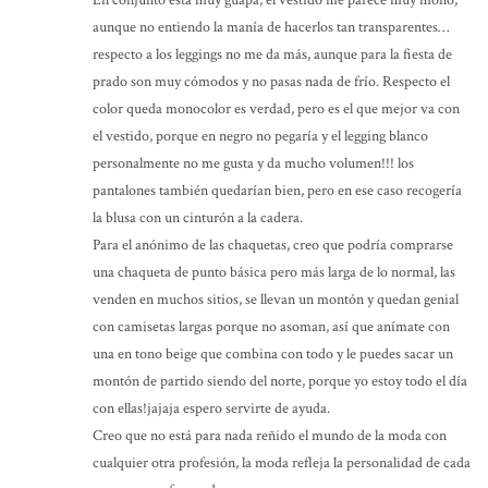
En conjunto está muy guapa, el vestido me parece muy mono,
aunque no entiendo la manía de hacerlos tan transparentes…
respecto a los leggings no me da más, aunque para la fiesta de
prado son muy cómodos y no pasas nada de frío. Respecto el
color queda monocolor es verdad, pero es el que mejor va con
el vestido, porque en negro no pegaría y el legging blanco
personalmente no me gusta y da mucho volumen!!! los
pantalones también quedarían bien, pero en ese caso recogería
la blusa con un cinturón a la cadera.
Para el anónimo de las chaquetas, creo que podría comprarse
una chaqueta de punto básica pero más larga de lo normal, las
venden en muchos sitios, se llevan un montón y quedan genial
con camisetas largas porque no asoman, así que anímate con
una en tono beige que combina con todo y le puedes sacar un
montón de partido siendo del norte, porque yo estoy todo el día
con ellas!jajaja espero servirte de ayuda.
Creo que no está para nada reñido el mundo de la moda con
cualquier otra profesión, la moda refleja la personalidad de cada