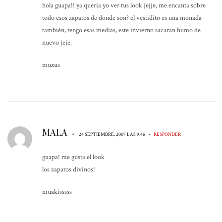
hola guapa!! ya queria yo ver tus look jejje, me encanta sobre
todo esos zapatos de donde son? el vestidito es una monada
también, tengo esas medias, este invierno sacaran humo de
nuevo jeje.
muxus
MALA
•
•
24 SEPTIEMBRE, 2007 LAS 9:46
RESPONDER
guapa! me gusta el look
los zapatos divinos!
muakisssss