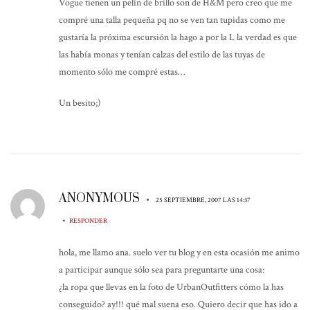
Vogue tienen un pelín de brillo son de H&M pero creo que me
compré una talla pequeña pq no se ven tan tupidas como me
gustaría la próxima escursión la hago a por la L la verdad es que
las había monas y tenían calzas del estilo de las tuyas de
momento sólo me compré estas…
Un besito;)
ANONYMOUS
•
25 SEPTIEMBRE, 2007 LAS 14:37
•
RESPONDER
hola, me llamo ana. suelo ver tu blog y en esta ocasión me animo
a participar aunque sólo sea para preguntarte una cosa:
¿la ropa que llevas en la foto de UrbanOutfitters cómo la has
conseguido? ay!!! qué mal suena eso. Quiero decir que has ido a