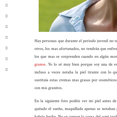
Hay personas que durante el periodo juvenil no t
otros, los mas afortunados, no tendrán que enfren
los que mas se sorprenden cuando en algún mom
granos
. Yo lo sé muy bien porque soy una de esa
incluso a veces notaba la piel tirante con lo qu
sustituía estas cremas mas grasas por cosméticos
con mis granitos.
En la siguiente foto podéis ver mi piel antes d
quitado el sueño, maquillada apenas se notaban 
habría hecho. No se conoce la causa del acné tard