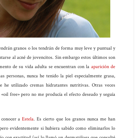
endrán granos o los tendrán de forma muy leve y puntual y
tarse al acné de jovencitos. Sin embargo estos últimos son
ento de su vida adulta se encuentran con la
aparición de
s personas, nunca he tenido la piel especialmente grasa,
e he utilizado cremas hidratantes nutritivas. Otras veces
 «oil free» pero no me producía el efecto deseado y seguía
e conocer a
Estela
. Es cierto que los granos nunca me han
pero evidentemente si hubiera sabido como eliminarlos lo
ío con exactitud (así lo llamó un dermatóloga que consulté