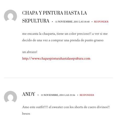
CHAPA Y PINTURA HASTA LA
SEPULTURA
•
•
11 NOVIEMBRE, 2011 LAS 18:48
RESPONDER
me encanta la chaqueta, tiene un color precioso!! a ver si me
decido de una vez a comprar una prenda de punto grueso
un abrazo!
http://www.chapaypinturahastalasepultura.com
ANDY
•
•
11 NOVIEMBRE, 2011 LAS 21:56
RESPONDER
Ame este outfit!!!! el sweater con los shorts de cuero divinos!!
besos