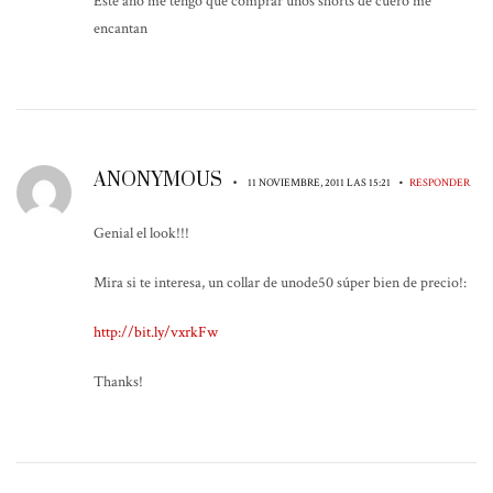
Este año me tengo que comprar unos shorts de cuero me
encantan
ANONYMOUS
•
•
11 NOVIEMBRE, 2011 LAS 15:21
RESPONDER
Genial el look!!!
Mira si te interesa, un collar de unode50 súper bien de precio!:
http://bit.ly/vxrkFw
Thanks!