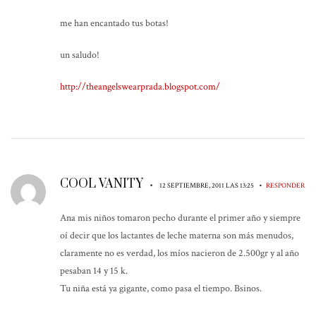
me han encantado tus botas!
un saludo!
http://theangelswearprada.blogspot.com/
COOL VANITY
•
•
12 SEPTIEMBRE, 2011 LAS 13:25
RESPONDER
Ana mis niños tomaron pecho durante el primer año y siempre
oí decir que los lactantes de leche materna son más menudos,
claramente no es verdad, los míos nacieron de 2.500gr y al año
pesaban 14 y 15 k.
Tu niña está ya gigante, como pasa el tiempo. Bsinos.