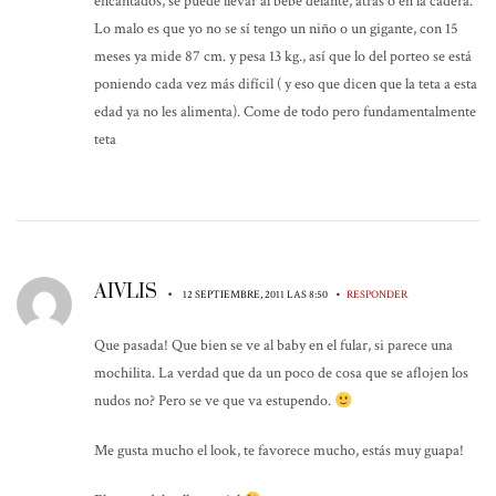
encantados, se puede llevar al bebé delante, atras o en la cadera.
Lo malo es que yo no se sí tengo un niño o un gigante, con 15
meses ya mide 87 cm. y pesa 13 kg., así que lo del porteo se está
poniendo cada vez más difícil ( y eso que dicen que la teta a esta
edad ya no les alimenta). Come de todo pero fundamentalmente
teta
AIVLIS
•
•
12 SEPTIEMBRE, 2011 LAS 8:50
RESPONDER
Que pasada! Que bien se ve al baby en el fular, si parece una
mochilita. La verdad que da un poco de cosa que se aflojen los
nudos no? Pero se ve que va estupendo.
Me gusta mucho el look, te favorece mucho, estás muy guapa!