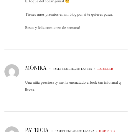
El toque del collar genial
Tienes unos premios en mi blog por si te quieres pasar.
Besos y feliz comienzo de semana!
MÓNIKA
•
•
12 SEPTIEMBRE, 2011 LAS 9:03
RESPONDER
Una niña preciosa ,y me ha encnatado el look tan informal q
llevas.
PATRICIA
•
•
12 SEPTIEMBRE, 2011 LAS 9:42
RESPONDER