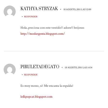
KATHYA STRYZAK
•
18 AGOSTO, 2011 LAS 12:00
•
RESPONDER
Hola..preciosa con este vestido!! adore!! beijosss
http://modargenta.blogspot.com/
PIRULETADEGATO
•
18 AGOSTO, 2011 LAS 14:34
•
RESPONDER
Es muy mono, si! Me encanta la espalda!
lollipopcat.blogspot.com