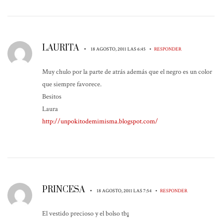
LAURITA
•
•
18 AGOSTO, 2011 LAS 6:45
RESPONDER
Muy chulo por la parte de atrás además que el negro es un color
que siempre favorece.
Besitos
Laura
http://unpokitodemimisma.blogspot.com/
PRINCESA
•
•
18 AGOSTO, 2011 LAS 7:54
RESPONDER
El vestido precioso y el bolso tb¡¡