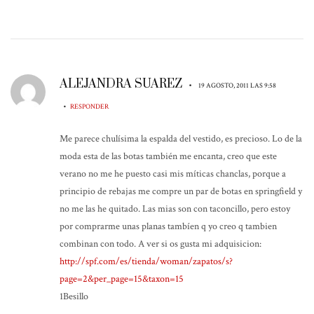
ALEJANDRA SUAREZ
•
19 AGOSTO, 2011 LAS 9:58
•
RESPONDER
Me parece chulísima la espalda del vestido, es precioso. Lo de la
moda esta de las botas también me encanta, creo que este
verano no me he puesto casi mis míticas chanclas, porque a
principio de rebajas me compre un par de botas en springfield y
no me las he quitado. Las mias son con taconcillo, pero estoy
por comprarme unas planas tambíen q yo creo q tambien
combinan con todo. A ver si os gusta mi adquisicion:
http://spf.com/es/tienda/woman/zapatos/s?
page=2&per_page=15&taxon=15
1Besillo