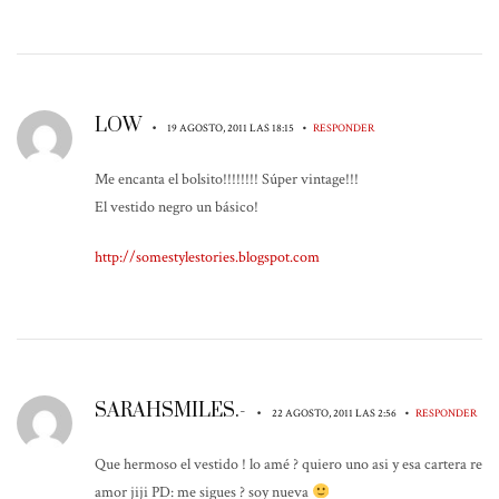
LOW
•
•
19 AGOSTO, 2011 LAS 18:15
RESPONDER
Me encanta el bolsito!!!!!!!! Súper vintage!!!
El vestido negro un básico!
http://somestylestories.blogspot.com
SARAHSMILES.-
•
•
22 AGOSTO, 2011 LAS 2:56
RESPONDER
Que hermoso el vestido ! lo amé ? quiero uno asi y esa cartera re
amor jiji PD: me sigues ? soy nueva