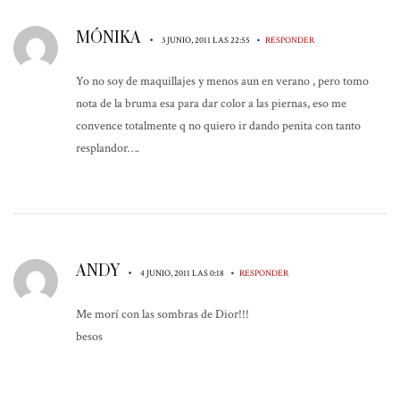
MÓNIKA
•
•
3 JUNIO, 2011 LAS 22:55
RESPONDER
Yo no soy de maquillajes y menos aun en verano , pero tomo
nota de la bruma esa para dar color a las piernas, eso me
convence totalmente q no quiero ir dando penita con tanto
resplandor….
ANDY
•
•
4 JUNIO, 2011 LAS 0:18
RESPONDER
Me morí con las sombras de Dior!!!
besos