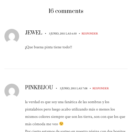
16 comments
JEWEL
•
•
3 JUNIO, 2011 LAS 6:50
RESPONDER
¡¡Que buena pinta tiene todo!!
PINKBIJOU
•
•
3 JUNIO, 2011 LAS 7:08
RESPONDER
la verdad es que soy una fanática de las sombras y los
pintalabios pero luego acabo utilizando más o menos los
mismos colores siempre que son los tierra, son con que los que
más cómoda me veo
Por cierto estamos de sorteo en nuestra página con dos bonitos