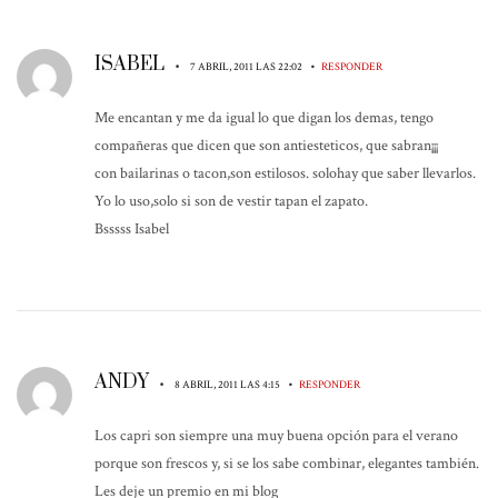
ISABEL
•
•
7 ABRIL, 2011 LAS 22:02
RESPONDER
Me encantan y me da igual lo que digan los demas, tengo
compañeras que dicen que son antiesteticos, que sabran¡¡¡
con bailarinas o tacon,son estilosos. solohay que saber llevarlos.
Yo lo uso,solo si son de vestir tapan el zapato.
Bsssss Isabel
ANDY
•
•
8 ABRIL, 2011 LAS 4:15
RESPONDER
Los capri son siempre una muy buena opción para el verano
porque son frescos y, si se los sabe combinar, elegantes también.
Les deje un premio en mi blog