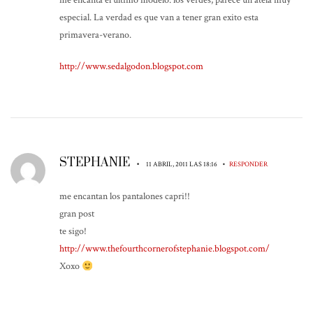
me encanta el último modelo: los verdes, parece un atela muy
especial. La verdad es que van a tener gran exito esta
primavera-verano.
http://www.sedalgodon.blogspot.com
STEPHANIE
•
•
11 ABRIL, 2011 LAS 18:16
RESPONDER
me encantan los pantalones capri!!
gran post
te sigo!
http://www.thefourthcornerofstephanie.blogspot.com/
Xoxo