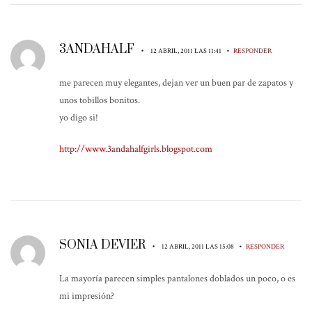
3ANDAHALF
•
•
12 ABRIL, 2011 LAS 11:41
RESPONDER
me parecen muy elegantes, dejan ver un buen par de zapatos y
unos tobillos bonitos.
yo digo si!
http://www.3andahalfgirls.blogspot.com
SONIA DEVIER
•
•
12 ABRIL, 2011 LAS 15:08
RESPONDER
La mayoría parecen simples pantalones doblados un poco, o es
mi impresión?