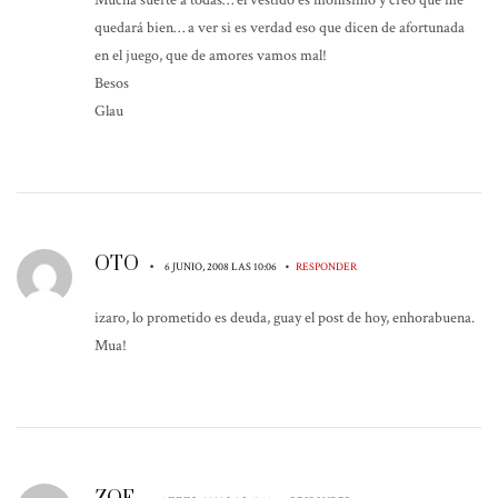
Mucha suerte a todas… el vestido es monísimo y creo que me
quedará bien… a ver si es verdad eso que dicen de afortunada
en el juego, que de amores vamos mal!
Besos
Glau
OTO
•
•
6 JUNIO, 2008 LAS 10:06
RESPONDER
izaro, lo prometido es deuda, guay el post de hoy, enhorabuena.
Mua!