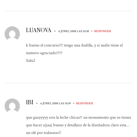
LUANOVA
•
•
6 JUNIO, 2008 LAS 10:38
RESPONDER
k bueno el concurso!!! tengo una dudilla, y si nadie tiene el
numero agraciado????
Salu2
IBI
•
•
6 JUNIO, 2008 LAS 10:39
RESPONDER
que guayyyyy sois la leche chicas!! un monumento que os tienes
que hacer ajjaaj bueno y detallazo de la diseñadora claro esta…
un olé por todasssss!!