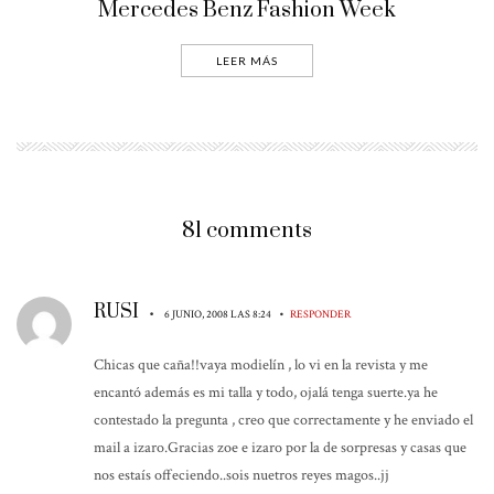
Mercedes Benz Fashion Week
LEER MÁS
81 comments
RUSI
•
•
6 JUNIO, 2008 LAS 8:24
RESPONDER
Chicas que caña!!vaya modielín , lo vi en la revista y me
encantó además es mi talla y todo, ojalá tenga suerte.ya he
contestado la pregunta , creo que correctamente y he enviado el
mail a izaro.Gracias zoe e izaro por la de sorpresas y casas que
nos estaís offeciendo..sois nuetros reyes magos..jj