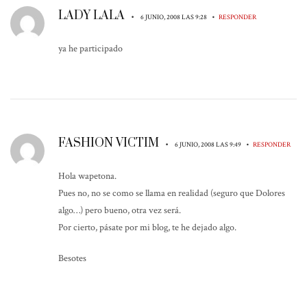
LADY LALA
•
•
6 JUNIO, 2008 LAS 9:28
RESPONDER
ya he participado
FASHION VICTIM
•
•
6 JUNIO, 2008 LAS 9:49
RESPONDER
Hola wapetona.
Pues no, no se como se llama en realidad (seguro que Dolores
algo…) pero bueno, otra vez será.
Por cierto, pásate por mi blog, te he dejado algo.
Besotes