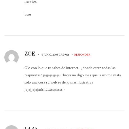
nervios.
bsos
ZOE
•
•
6 JUNIO, 2008 LAS 9:06
RESPONDER
Glo con lo que tu sabes de internet…¿donde estan todas las
respuestas? jajjajajjaja Chicas no digo mas que Izaro me mata
sólo una cosa su web es de lo mas ilustrativa
jajajjajaja;)shutttssssssss;)