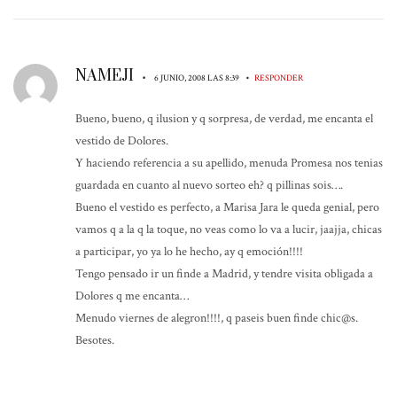
NAMEJI
•
•
6 JUNIO, 2008 LAS 8:39
RESPONDER
Bueno, bueno, q ilusion y q sorpresa, de verdad, me encanta el
vestido de Dolores.
Y haciendo referencia a su apellido, menuda Promesa nos tenias
guardada en cuanto al nuevo sorteo eh? q pillinas sois….
Bueno el vestido es perfecto, a Marisa Jara le queda genial, pero
vamos q a la q la toque, no veas como lo va a lucir, jaajja, chicas
a participar, yo ya lo he hecho, ay q emoción!!!!
Tengo pensado ir un finde a Madrid, y tendre visita obligada a
Dolores q me encanta…
Menudo viernes de alegron!!!!, q paseis buen finde chic@s.
Besotes.