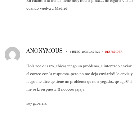
En cuanto a la tienda tiene muy buena pinta…. un lugar a visitar
cuando vuelva a Madrid!
ANONYMOUS
•
•
6 JUNIO, 2008 LAS 9:26
RESPONDER
Hola zoe o izaro..chicas tengo un problema..e intentado enviar
el correo con la respuesta..pero no me deja enviarlo!! lo envia y
luego me dice qe tiene un problema qe no a yegado.. qe ago?? si
me se la respuesta!!! nooooo jajaja
soy gabriela.