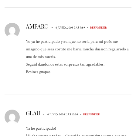
AMPARO
•
•
6 JUNIO, 2008 LAS 9:59
RESPONDER
Yo ya he participado y aunque no sería para mí pués me
imagino que será cortito me haria mucha ilussión regalarselo a
una de mis nueris.
Seguid dandonos estas sorpresas tan agradables.
Besines guapas.
GLAU
•
•
6 JUNIO, 2008 LAS 10:05
RESPONDER
Ya he participado!