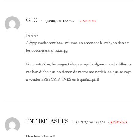
GLO
•
•
6 JUNIO, 2008 LAS 9:49
RESPONDER
Jajajaja!
AAyyy madreeemíaaa…mi mac no reconoce la web, no detecta
los botonessssss…aaarrgg!
Por cierto Zoe, he preguntado por aquí a algunos contactillos…y
me han dicho que no tienen de momento noticia de que se vaya
a vender PRESCRIPTIVES en España…pfff!
ENTREFLASHES
•
•
6 JUNIO, 2008 LAS 9:54
RESPONDER
Que bien chicas!!