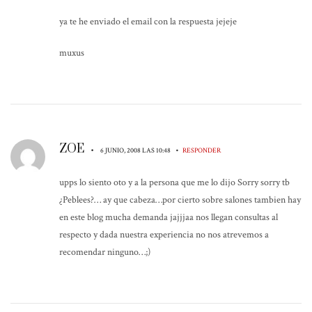
ya te he enviado el email con la respuesta jejeje
muxus
ZOE
•
•
6 JUNIO, 2008 LAS 10:48
RESPONDER
upps lo siento oto y a la persona que me lo dijo Sorry sorry tb
¿Peblees?… ay que cabeza…por cierto sobre salones tambien hay
en este blog mucha demanda jajjjaa nos llegan consultas al
respecto y dada nuestra experiencia no nos atrevemos a
recomendar ninguno…;)