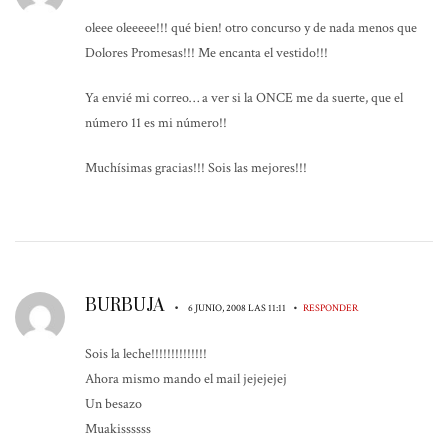
oleee oleeeee!!! qué bien! otro concurso y de nada menos que
Dolores Promesas!!! Me encanta el vestido!!!
Ya envié mi correo… a ver si la ONCE me da suerte, que el
número 11 es mi número!!
Muchísimas gracias!!! Sois las mejores!!!
BURBUJA
•
•
6 JUNIO, 2008 LAS 11:11
RESPONDER
Sois la leche!!!!!!!!!!!!!!
Ahora mismo mando el mail jejejejej
Un besazo
Muakissssss