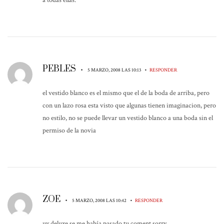
a todas ellas.
PEBLES
•
•
5 MARZO, 2008 LAS 10:13
RESPONDER
el vestido blanco es el mismo que el de la boda de arriba, pero
con un lazo rosa esta visto que algunas tienen imaginacion, pero
no estilo, no se puede llevar un vestido blanco a una boda sin el
permiso de la novia
ZOE
•
•
5 MARZO, 2008 LAS 10:42
RESPONDER
uy deluxe se me había pasado tu coment sorry…