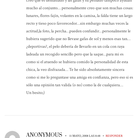
creo que es demasiado y las gafas y su peinado tampoco ayudan
mucho al conjunto… personalmente creo que son muchas cosas:
lunares, flores fajín, volantes en la camisa, la falda tiene un largo
recto y tieso poco favorecedor…sin embargo muchas veces la
actitud,la foto, la percha…pueden confundir…personalmente le
hubiera sugerido que no llevase gafas de sol y menos esas tan…
¿deportivas?, el pelo debería de llevarlo en un cola con raya
ladeada un recogido sencillo pero que la saque…para mi es
como si el atuendo se hubiera comido la personalidad de esta
chica, la veo disfrazada… Te he sido absolutamente sincera
como si me lo preguntase una amiga en confianza, pero eso si es
sólo una opinión tan valida (o no) como la de cualquiera…
Un besito;)
ANONYMOUS
•
•
11 MAYO, 2008 LAS 8:48
RESPONDER