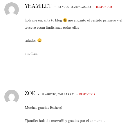
YHAMILET
•
•
18 AGOSTO, 2007 LAS 4:54
RESPONDER
hola me encanta tu blog
me encanto el vestido primero y el
tercero estan lindisimas todas ellas
saludos
atte:Luz
ZOE
•
•
18 AGOSTO, 2007 LAS 8:53
RESPONDER
Muchas gracias Esther;)
Yjamilet hola de nuevo!!! y gracias por el coment…