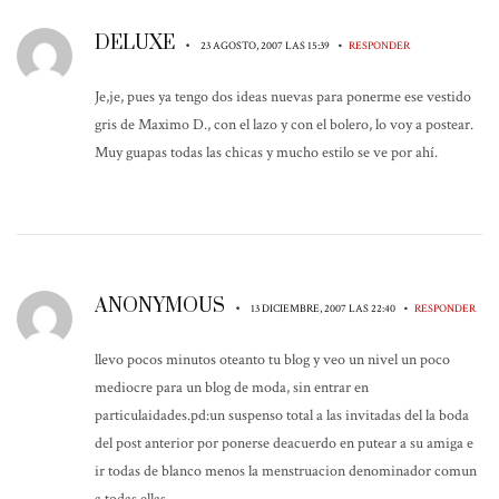
DELUXE
•
•
23 AGOSTO, 2007 LAS 15:39
RESPONDER
Je,je, pues ya tengo dos ideas nuevas para ponerme ese vestido
gris de Maximo D., con el lazo y con el bolero, lo voy a postear.
Muy guapas todas las chicas y mucho estilo se ve por ahí.
ANONYMOUS
•
•
13 DICIEMBRE, 2007 LAS 22:40
RESPONDER
llevo pocos minutos oteanto tu blog y veo un nivel un poco
mediocre para un blog de moda, sin entrar en
particulaidades.pd:un suspenso total a las invitadas del la boda
del post anterior por ponerse deacuerdo en putear a su amiga e
ir todas de blanco menos la menstruacion denominador comun