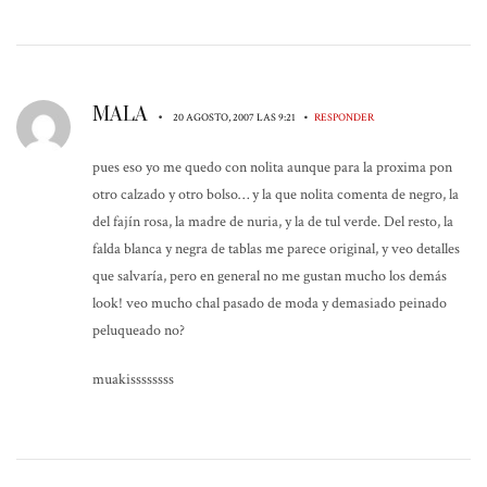
MALA
•
•
20 AGOSTO, 2007 LAS 9:21
RESPONDER
pues eso yo me quedo con nolita aunque para la proxima pon
otro calzado y otro bolso… y la que nolita comenta de negro, la
del fajín rosa, la madre de nuria, y la de tul verde. Del resto, la
falda blanca y negra de tablas me parece original, y veo detalles
que salvaría, pero en general no me gustan mucho los demás
look! veo mucho chal pasado de moda y demasiado peinado
peluqueado no?
muakissssssss