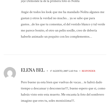
jeje Demonée la de la primera foto es Nolita
Angie de todos los look que me ha mandado Nolita algunos me
gustan y otros la verdad no mucho… ya se sabe que para
gustos…de los que tu comentas, el del vestido blanco y tul verde
me parece bonito, el otro un pelín sosillo, creo de debería
haberlo animado un poquito con los complementos…
ELENA BEL
•
•
17 AGOSTO, 2007 LAS 9:16
RESPONDER
Pero bueno ya esta bien que vuelvas de vacas… te habrá dado
tiempo a descansar y desconectar!!!, bueno espero que si, como
habrás visto esto esta muerto. Me encanta la foto del sombrero
imagino que eres tu, soles monisiiima!!!.