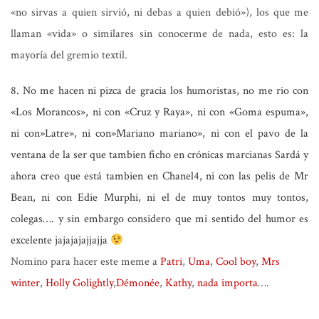
«no sirvas a quien sirvió, ni debas a quien debió»), los que me
llaman «vida» o similares sin conocerme de nada, esto es: la
mayoría del gremio textil.
8. No me hacen ni pizca de gracia los humoristas, no me rio con
«Los Morancos», ni con «Cruz y Raya», ni con «Goma espuma»,
ni con»Latre», ni con»Mariano mariano», ni con el pavo de la
ventana de la ser que tambien ficho en crónicas marcianas Sardá y
ahora creo que está tambien en Chanel4, ni con las pelis de Mr
Bean, ni con Edie Murphi, ni el de muy tontos muy tontos,
colegas…. y sin embargo considero que mi sentido del humor es
excelente jajajajajjajja
Nomino para hacer este meme a
Patri
,
Uma
,
Cool boy
,
Mrs
winter
,
Holly Golightly
,
Démonée
,
Kathy
,
nada importa
….