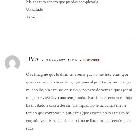
Me encantó espero que puedas completarla.
Un saludo
Asturiana
UMA
•
•
31 MAYO, 2007 LAS 13:14
RESPONDER
Que imagino que lo dirás en broma que no me interesas…por
que si no te mato.te explico, ayer puse el post tardisimo…tengo
mucho lio, sin excusas en serio, y no paro.de verdad que ayer ni
me peine y asi llevo una temporada…Este fin de semana mi hija
ha invitado a casa a dormir a amigas…no tenia camas me he
tenido que comprar un puf-cama(que existen no lo sabia)lo he
cargado yo misma en plan patxi..no te lloro más..visceralmente
tuya.