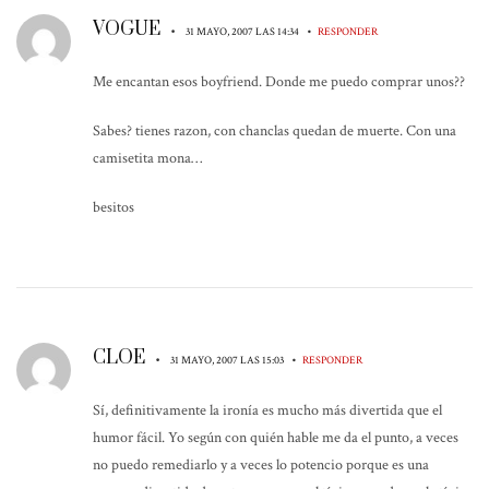
VOGUE
•
•
31 MAYO, 2007 LAS 14:34
RESPONDER
Me encantan esos boyfriend. Donde me puedo comprar unos??
Sabes? tienes razon, con chanclas quedan de muerte. Con una
camisetita mona…
besitos
CLOE
•
•
31 MAYO, 2007 LAS 15:03
RESPONDER
Sí, definitivamente la ironía es mucho más divertida que el
humor fácil. Yo según con quién hable me da el punto, a veces
no puedo remediarlo y a veces lo potencio porque es una