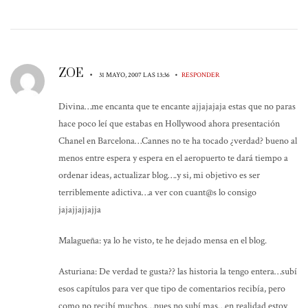
ZOE
•
•
31 MAYO, 2007 LAS 13:36
RESPONDER
Divina…me encanta que te encante ajjajajaja estas que no paras
hace poco leí que estabas en Hollywood ahora presentación
Chanel en Barcelona…Cannes no te ha tocado ¿verdad? bueno al
menos entre espera y espera en el aeropuerto te dará tiempo a
ordenar ideas, actualizar blog….y si, mi objetivo es ser
terriblemente adictiva…a ver con cuant@s lo consigo
jajajjajjajja
Malagueña: ya lo he visto, te he dejado mensa en el blog.
Asturiana: De verdad te gusta?? las historia la tengo entera…subí
esos capítulos para ver que tipo de comentarios recibía, pero
como no recibí muchos…pues no subí mas…en realidad estoy