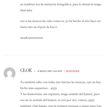
yo tambien soy de memoria fotográfica, para lo demás la tengo
fatal jejej
eso si las moscas las odio como tu, yo he hecho el mío hace un
buen rato en el post de bacci.
muakissssssssssss
CLOE
•
•
31 MAYO, 2007 LAS 10:39
RESPONDER
Yo también odio con todas mis fuerzas las moscas, casi no hay
bicho más asqueroso… ajjjjj
Y los humoristas, me repatean, tengo sentido del humor, pero
eso no es sentido del humor, es reir por reir, vamos, ajjjjj
también. Qué bueno, eres la primera persona a quien oigo/veo