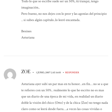
Todo lo que se escribe suele ser un 50%, tú tranqui, tengo
imaginación..
Pero bueno, no nos dejes con lo peor y las agonías del principio
.. si subes algún capítulo..lo leeré encantada.
Besines
Asturiana
ZOE
•
•
1 JUNIO, 2007 LAS 16:05
RESPONDER
Asturiana ayer subí un par mas en tu honor…en fín… no se a que
te refieres con un 50%.. realmente lo que he escrito no es mas
que un diario de una época de mi vida, en realidad un diario
doble la visión del chico (Otto) y de la chica (Zoe) no tengo nada
claro como se leerá desde fuera….a veces las cosas vividas o