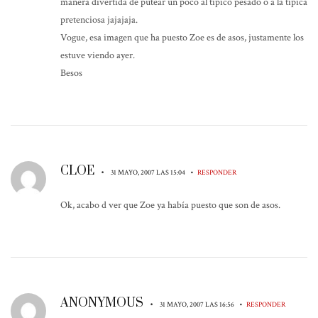
manera divertida de putear un poco al típico pesado o a la típica
pretenciosa jajajaja.
Vogue, esa imagen que ha puesto Zoe es de asos, justamente los
estuve viendo ayer.
Besos
CLOE
•
•
31 MAYO, 2007 LAS 15:04
RESPONDER
Ok, acabo d ver que Zoe ya había puesto que son de asos.
ANONYMOUS
•
•
31 MAYO, 2007 LAS 16:56
RESPONDER