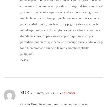
ocurran post interesantes para ambos blogs de moda…no lo he
conseguido (q no me oigan por dios!!!!jajajajja)¿tu como haces?
¿como te organizas? es que en general a mi no suelen gustarme
mucho las redes de blogs porque las suelo encontrar vacias de
personalidad…no se, mucho corto y pego…y ahora que me he
metido quiero hacerlo bien…¿tienes que escribir una noticia al
día? dame consejos para arrancar por fi que ando un poco
perdidilla (por cierto que nadie se preocupe que cuando lo tenga
todo bien montado anuncio la web a bombo y platillo
jajajajaja).
Besos;)
ZOE
•
•
31 MAYO, 2007 LAS 8:32
RESPONDER
Gracias Estercity es que a mi las memes me parecen