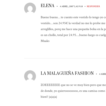
ELENA
•
•
4 ABRIL, 2007 LAS 9:18
RESPONDER
Bueno bueno… te cuento este vestido lo tengo yo co
vestido… son 24.95€ la verdad no me lo probe me lo
arreglillos, porq me hace una pequeña bolsa en la p
es un chollo, total por 24.95….bueno luego os cuel
Muaks
LA MALAGUEÑA FASHION
•
4 ABRI
ZOEEEEEEEE que no se ve muy bien pero que m
de donde, yo quieroooooooo, es una camisa como la 
bien!! jajajaj