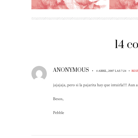
14 
ANONYMOUS
•
•
4 ABRIL, 2007 LAS 7:24
RES
jajajaja, pero si la pajarita hay que intuirla!!! Aun
Besos,
Pebble