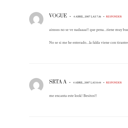
VOGUE
•
•
4 ABRIL, 2007 LAS 7:36
RESPONDER
ainssss no se ve nadaaaa!! que pena…tiene muy bu
No se si me he enterado…la falda viene con tirantes 
SRTA A
•
•
4 ABRIL, 2007 LAS 8:44
RESPONDER
me encanta este look! Besitos!!