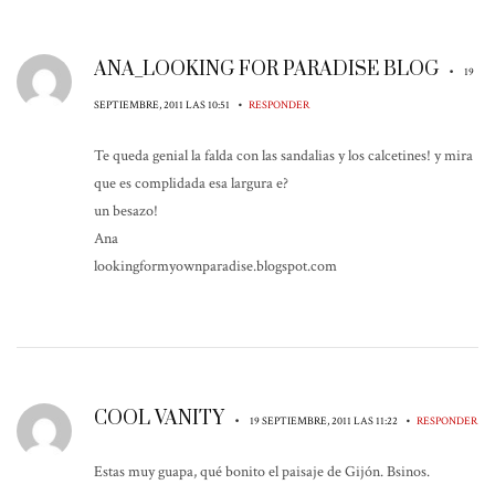
ANA_LOOKING FOR PARADISE BLOG
•
19
•
SEPTIEMBRE, 2011 LAS 10:51
RESPONDER
Te queda genial la falda con las sandalias y los calcetines! y mira
que es complidada esa largura e?
un besazo!
Ana
lookingformyownparadise.blogspot.com
COOL VANITY
•
•
19 SEPTIEMBRE, 2011 LAS 11:22
RESPONDER
Estas muy guapa, qué bonito el paisaje de Gijón. Bsinos.