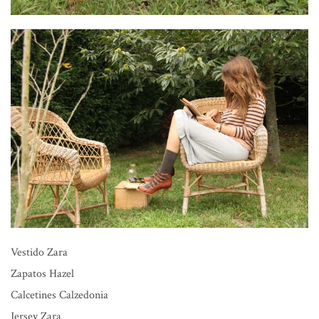
Vestido
Zara
Zapatos
Hazel
Calcetines
Calzedonia
Jersey
Zara