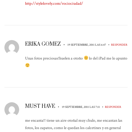
http://stylelovely.com/rociociudad/
ERIKA GOMEZ
•
•
19 SEPTIEMBRE, 2011 LAS 6:47
RESPONDER
Unas fotos preciosas!huelen a otoño
lo del iPad me lo apunto
MUST HAVE
•
•
19 SEPTIEMBRE, 2011 LAS 7:11
RESPONDER
me encanta!! tiene un aire otoñal muy chulo, me encantan las
fotos, los zapatos, como le quedan los calcetines y en general