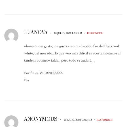
LUANOVA
•
•
18 JULIO, 2008 LAS 6:51
RESPONDER
uhmmm me gusta, me gusta siempre he sido fan del black and
white, del morado…lo que veo mas dificil es acostumbrarme al
tandem botines+ falda…pero todo se andará…
Por fin es VIERNESSSSS
Bss
ANONYMOUS
•
•
18 JULIO, 2008 LAS 7:12
RESPONDER