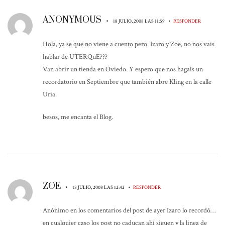
ANONYMOUS
•
•
18 JULIO, 2008 LAS 11:59
RESPONDER
Hola, ya se que no viene a cuento pero: Izaro y Zoe, no nos vais
hablar de UTERQüE???
Van abrir un tienda en Oviedo. Y espero que nos hagaís un
recordatorio en Septiembre que también abre Kling en la calle
Uria.
besos, me encanta el Blog.
ZOE
•
•
18 JULIO, 2008 LAS 12:42
RESPONDER
Anónimo en los comentarios del post de ayer Izaro lo recordó…
en cualquier caso los post no caducan ahí siguen y la linea de