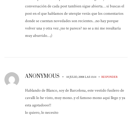
conversación de cada post tambien sigue abierta… si buscas el
post en el que hablamos de uterqüe verás que los comentarios
donde se cuentan novedades son recientes…no hay porque
volver una y otra vez ¿no te parece? no se a mi me resultaría
muy aburrido…;)
ANONYMOUS
•
•
18 JULIO, 2008 LAS 13:14
RESPONDER
Hablando de Blanco, soy de Barcelona, este vestido fusilero de
cavalli lo he visto, muy mono..y el famoso mono aqui llego y ya
esta agotadooo!!
lo quiero, lo necesito