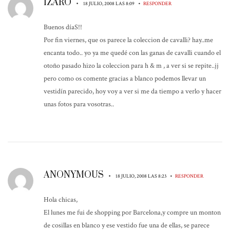
IZARO
•
•
18 JULIO, 2008 LAS 8:09
RESPONDER
Buenos díaS!!
Por fin viernes, que os parece la coleccion de cavalli? hay..me
encanta todo.. yo ya me quedé con las ganas de cavalli cuando el
otoño pasado hizo la coleccion para h & m , a ver si se repite..jj
pero como os comente gracias a blanco podemos llevar un
vestidín parecido, hoy voy a ver si me da tiempo a verlo y hacer
unas fotos para vosotras..
ANONYMOUS
•
•
18 JULIO, 2008 LAS 8:23
RESPONDER
Hola chicas,
El lunes me fui de shopping por Barcelona,y compre un monton
de cosillas en blanco y ese vestido fue una de ellas, se parece