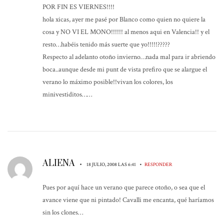
POR FIN ES VIERNES!!!!
hola xicas, ayer me pasé por Blanco como quien no quiere la
cosa y NO VI EL MONO!!!!!! al menos aqui en Valencia!! y el
resto…habéis tenido más suerte que yo!!!!!?????
Respecto al adelanto otoño invierno…nada mal para ir abriendo
boca..aunque desde mi punt de vista prefiro que se alargue el
verano lo máximo posible!!vivan los colores, los
minivestiditos……
ALIENA
•
•
18 JULIO, 2008 LAS 6:41
RESPONDER
Pues por aquí hace un verano que parece otoño, o sea que el
avance viene que ni pintado! Cavalli me encanta, qué haríamos
sin los clones…