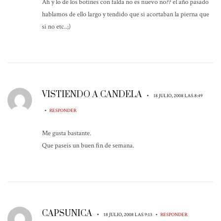
Ah y lo de los botines con falda no es nuevo no?? el año pasado
hablamos de ello largo y tendido que si acortaban la pierna que
si no etc..;)
VISTIENDO A CANDELA
•
18 JULIO, 2008 LAS 8:49
•
RESPONDER
Me gusta bastante.
Que paseis un buen fin de semana.
CAPSUNICA
•
•
18 JULIO, 2008 LAS 9:13
RESPONDER