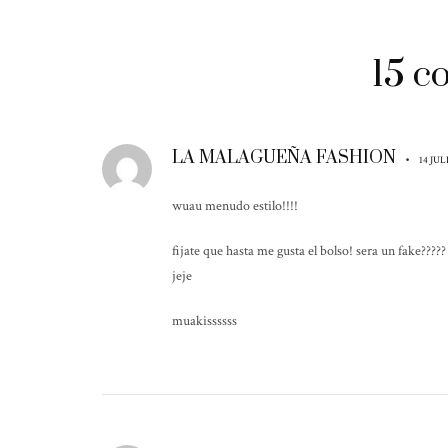
15 
LA MALAGUEÑA FASHION
•
14 JUL
wuau menudo estilo!!!!
fijate que hasta me gusta el bolso! sera un fake????
jeje
muakissssss