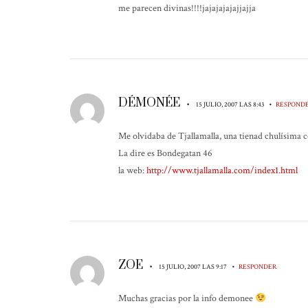
me parecen divinas!!!!jajajajajajjajja
DÉMONÉE
•
•
15 JULIO, 2007 LAS 8:43
RESPOND
Me olvidaba de Tjallamalla, una tienad chulísima c
La dire es Bondegatan 46
la web:
http://www.tjallamalla.com/index1.html
ZOE
•
•
15 JULIO, 2007 LAS 9:17
RESPONDER
Muchas gracias por la info demonee