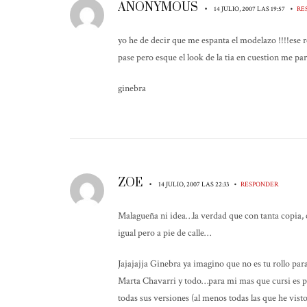
ANONYMOUS
•
•
14 JULIO, 2007 LAS 19:57
RE
yo he de decir que me espanta el modelazo !!!!ese r
pase pero esque el look de la tia en cuestion me par
ginebra
ZOE
•
•
14 JULIO, 2007 LAS 22:33
RESPONDER
Malagueña ni idea…la verdad que con tanta copia, 
igual pero a pie de calle…
Jajajajja Ginebra ya imagino que no es tu rollo para
Marta Chavarri y todo…para mi mas que cursi es pij
todas sus versiones (al menos todas las que he vis