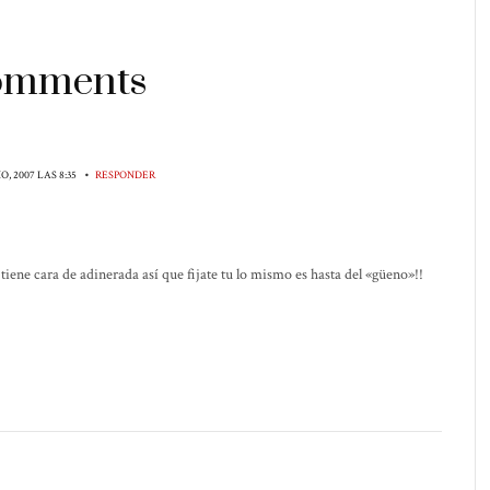
comments
•
IO, 2007 LAS 8:35
RESPONDER
? tiene cara de adinerada así que fijate tu lo mismo es hasta del «güeno»!!