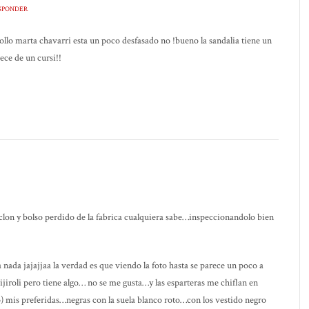
SPONDER
ollo marta chavarri esta un poco desfasado no !bueno la sandalia tiene un
ece de un cursi!!
clon y bolso perdido de la fabrica cualquiera sabe…inspeccionandolo bien
 nada jajajjaa la verdad es que viendo la foto hasta se parece un poco a
iroli pero tiene algo… no se me gusta…y las esparteras me chiflan en
to) mis preferidas…negras con la suela blanco roto…con los vestido negro