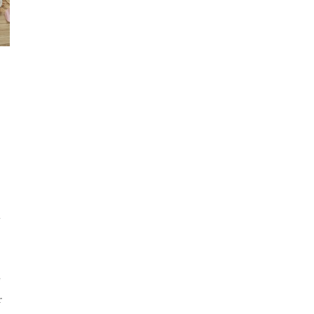
a
e
r