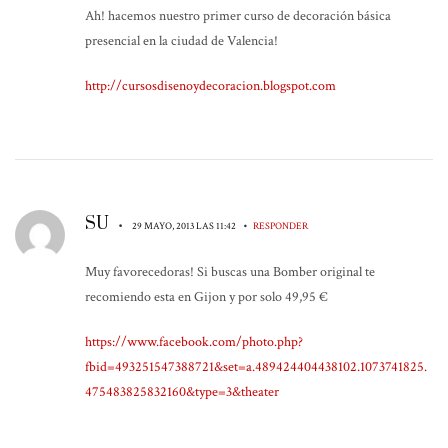
Ah! hacemos nuestro primer curso de decoración básica
presencial en la ciudad de Valencia!
http://cursosdisenoydecoracion.blogspot.com
SU
•
•
29 MAYO, 2013 LAS 11:42
RESPONDER
Muy favorecedoras! Si buscas una Bomber original te
recomiendo esta en Gijon y por solo 49,95 €
https://www.facebook.com/photo.php?
fbid=493251547388721&set=a.489424404438102.1073741825.
475483825832160&type=3&theater