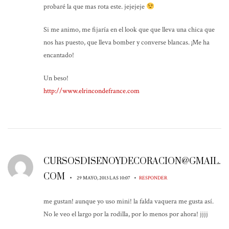
probaré la que mas rota este. jejejeje
Si me animo, me fijaría en el look que que lleva una chica que
nos has puesto, que lleva bomber y converse blancas. ¡Me ha
encantado!
Un beso!
http://www.elrincondefrance.com
CURSOSDISENOYDECORACION@GMAIL.
COM
•
•
29 MAYO, 2013 LAS 10:07
RESPONDER
me gustan! aunque yo uso mini! la falda vaquera me gusta así.
No le veo el largo por la rodilla, por lo menos por ahora! jjjj