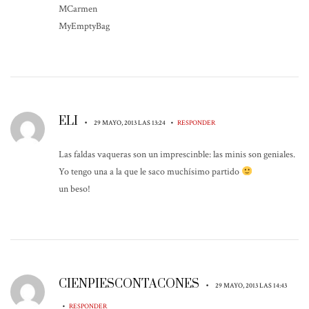
MCarmen
MyEmptyBag
ELI
•
•
29 MAYO, 2013 LAS 13:24
RESPONDER
Las faldas vaqueras son un imprescinble: las minis son geniales.
Yo tengo una a la que le saco muchísimo partido
un beso!
CIENPIESCONTACONES
•
29 MAYO, 2013 LAS 14:43
•
RESPONDER