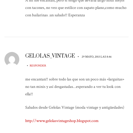
A mi me encantan, pero si tengo que llevarla largo midi mejor
con tacones, no veo que estilice con zapato plano,como mucho
con bailarinas .un saludo!! Esperanza
GELOLAS_VINTAGE
•
29 MAYO, 2013 LAS 8:46
•
RESPONDER
me encantan!! sobre todo las que son un poco más «larguitas»
no tan minis y así desgastadas…esperando a ver tu look con
ella!!
Saludos desde Gelolas Vintage (moda vintage y antigüedades)
http://www.gelolasvintageshop.blogspot.com