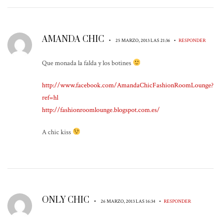
AMANDA CHIC
•
•
25 MARZO, 2013 LAS 21:36
RESPONDER
Que monada la falda y los botines
http://www.facebook.com/AmandaChicFashionRoomLounge?
ref=hl
http://fashionroomlounge.blogspot.com.es/
A chic kiss
ONLY CHIC
•
•
26 MARZO, 2013 LAS 16:34
RESPONDER