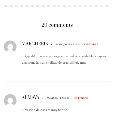
29 comments
MARGUERIK
•
•
2 MAYO, 2011 LAS 22:39
RESPONDER
buf,qe dificil nos lo pones,jeje,me qedo con el de blanco qe es
una monada y un chollazo de precio!!!jeje,mua
ALMAVA
•
•
3 MAYO, 2011 LAS 2:28
RESPONDER
El vestido de Asos es muy bonito.