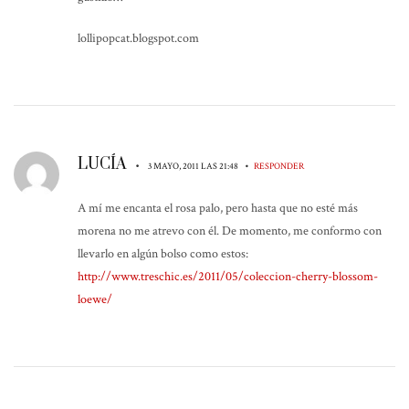
lollipopcat.blogspot.com
LUCÍA
•
•
3 MAYO, 2011 LAS 21:48
RESPONDER
A mí me encanta el rosa palo, pero hasta que no esté más
morena no me atrevo con él. De momento, me conformo con
llevarlo en algún bolso como estos:
http://www.treschic.es/2011/05/coleccion-cherry-blossom-
loewe/