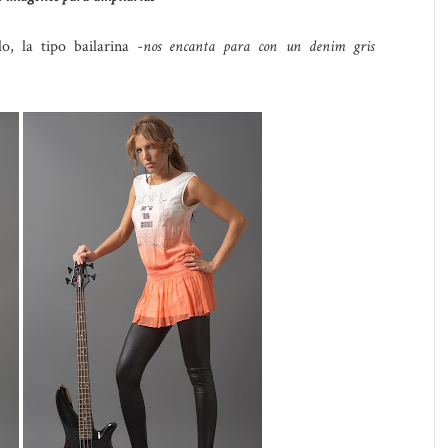
, la tipo bailarina
-nos encanta para con un denim gris