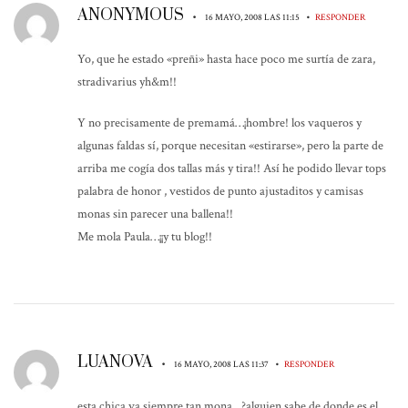
ANONYMOUS
•
•
16 MAYO, 2008 LAS 11:15
RESPONDER
Yo, que he estado «preñi» hasta hace poco me surtía de zara,
stradivarius yh&m!!
Y no precisamente de premamá…¡hombre! los vaqueros y
algunas faldas sí, porque necesitan «estirarse», pero la parte de
arriba me cogía dos tallas más y tira!! Así he podido llevar tops
palabra de honor , vestidos de punto ajustaditos y camisas
monas sin parecer una ballena!!
Me mola Paula…¡¡y tu blog!!
LUANOVA
•
•
16 MAYO, 2008 LAS 11:37
RESPONDER
esta chica va siempre tan mona…?alguien sabe de donde es el