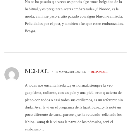
No os ha pasado q a veces os poneis algo «mas holgado» de lo
habitual, y os preguntan «estas embararada» ¿? Noooo, es la
moda, a mi me paso el año pasado con algun bluson-camisola.
Felicidades por el post, y tambien a las que esten embarazadas.
Bes@s.
NICI-PATI
•
•
16 MAYO, 2008 LAS 11:49
RESPONDER
A todas nos encanta Paula….y es normal, siempre la veo
guapísima, radiante, con un pelo y una piel…creo q acierta de
pleno con todos o casi todos sus estilismos, es un referente sin
duda. Ayer la vi en el programa de la Igartiburu….y la noté un
poco diferente de cara…parece q se ha retocado-rellenado los
labios…aunq tb la vi rara la parte de los pómulos, será el
embarazo…