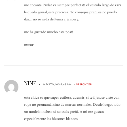
me encanta Paula! va siempre perfecta!! el vestido largo de zara
le queda genial, esta preciosa. Yo consejos preñiles no puedo
dar… no se nada del tema ajja sorry.
me ha gustado mucho este post!
muxus
NINE
•
•
16 MAYO, 2008 LAS 9:14
RESPONDER
esta chica es que super estilosa, además, si te fijas, se viste con
ropa no premamá, sino de marcas normales. Desde luego, todo
un modelo incluso si no estás preñi. A mi me gustan
especialmente los blusones blancos