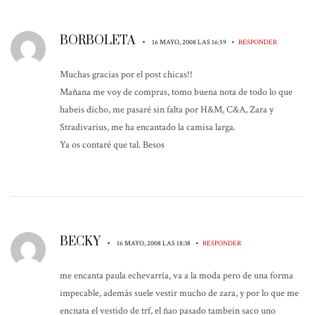
BORBOLETA
•
•
16 MAYO, 2008 LAS 16:59
RESPONDER
Muchas gracias por el post chicas!!
Mañana me voy de compras, tomo buena nota de todo lo que
habeis dicho, me pasaré sin falta por H&M, C&A, Zara y
Stradivarius, me ha encantado la camisa larga.
Ya os contaré que tal. Besos
BECKY
•
•
16 MAYO, 2008 LAS 18:38
RESPONDER
me encanta paula echevarría, va a la moda pero de una forma
impecable, además suele vestir mucho de zara, y por lo que me
encnata el vestido de trf, el ñao pasado tambein saco uno