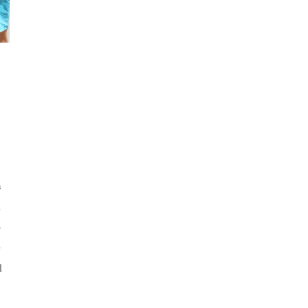
a
a
o
e
l