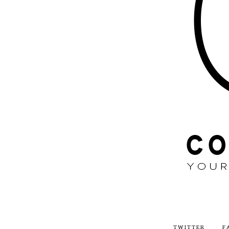
TWITTER
F