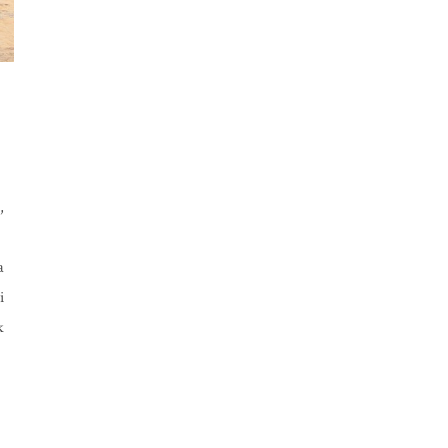
,
a
i
k