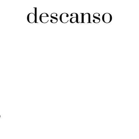
descanso
a