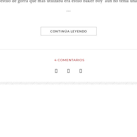
estilo de gorra que más utilizaba era estilo baker boy aún no tenía una
…
CONTINÚA LEYENDO
4
COMENTARIOS