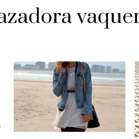
azadora vaque
i