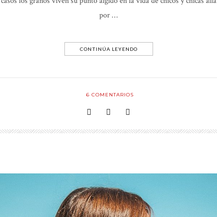
casos los granos viven su punto álgido en la vida de chicos y chicas allá
por …
CONTINÚA LEYENDO
6
COMENTARIOS